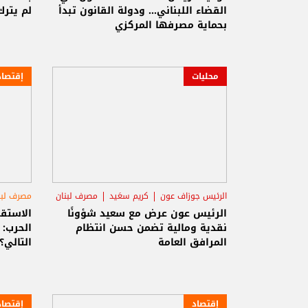
القضاء اللبناني... ودولة القانون تبدأ
لم يترك
بحماية مصرفها المركزي
محليات
إقتصاد
الرئيس جوزاف عون
كريم سعَيد
مصرف لبنان
مصرف لبن
الرئيس عون عرض مع سعيد شؤونًا
الاستقر
نقدية ومالية تضمن حسن انتظام
الحرب: 
المرافق العامة
التالي؟
إقتصاد
إقتصاد