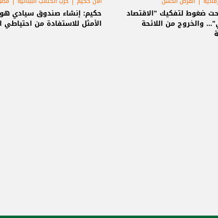
رمادية
القرض الحسن
الآن حكيم
حزب الكتائب اللبنانية
مصرف
ة اللبنانية
حت ضغوط لتفكيك "الاقتصاد
حكيم: إنشاء صندوق سيادي هو ا
"... والخروج من اللائحة
الأمثل للاستفادة من احتياطي 
ة