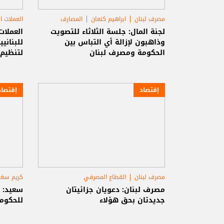
مصرف لبنان
ابراهيم كنعان
المصارف
العملات ا
لجنة المال: جلسة الثلاثاء للتصويت
العملا
وذاهبون لإزالة أي التباس بين
للبناني
الحكومة ومصرف لبنان
لتنظيم 
إقتصاد
إقتصاد
مصرف لبنان
القطاع المصرفي
كريم سعَ
أموال المودعين
مصرف لبنان: دعويان جزائيتان
سعيد: 
جديدتان بحق هؤلاء
للحكومة 