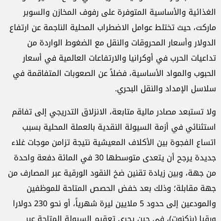
الغذائية والأساسية المتوفرة على رفوف المخازن والسوبر
ماركت، حيث تختلط عوامل الاضطراب المحلية الناجمة عن ارتفاع
الدولار وأسعار المحروقات والنقل مع الضغوط الواردة من
تداعيات الحرب في أوكرانيا والارتفاعات العالمية في أسعار
الحبوب والمواد الأساسية، فضلاً عن الصعوبات المتفاقمة في
سلاسل الإمداد والنقل البحري.
ولا تستبعد مصادر مالية متابعة، الانزلاق التدريجي إلى تفاقم
استثنائي في أزمة السيولة النقدية بالعملة المحلية بسبب
اتساع الفجوة بين الأكلاف المعيشية نتيجة تزامن موجات غلاء
جديدة يرجح أن يتعدى متوسطها 30 في المائة دفعة واحدة
من جهة، وبين زيادة تقنين ضخ النقود الورقية عبر المصارف من
جهة مقابلة؛ وذلك بعد خفض الحصص المتاحة للموظفين
والمودعين إلى حدود 5 ملايين ليرة شهرياً، أو نحو 230 دولارا
ورقيا (بنكنوت)، في حين يجري تعقيم السيولة المتاحة عبر