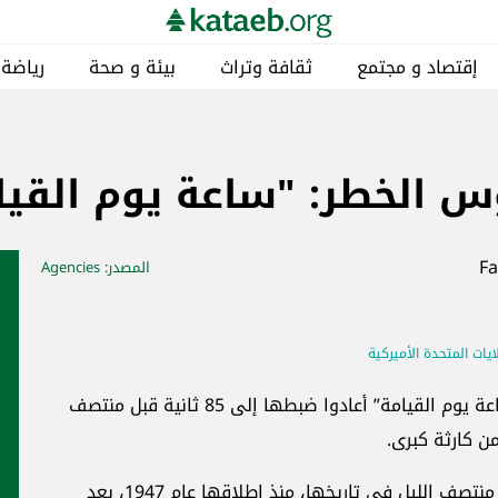
إقتصاد و مجتمع
ثقافة وتراث
بيئة و صحة
رياضة
الخطر: "ساعة يوم القيامة" تق
المصدر
: Agencies
ايات المتحدة الأميركية
أفادت “نشرة علماء الذرة”، بأن القائمين على “ساعة يوم القيامة” أعادوا ضبطها إلى 85 ثانية قبل منتصف
من كارثة كبرى.
وبهذا التعديل أصبحت عقارب الساعة الأقرب إلى منتصف الليل في تاريخها، منذ إطلاقها عام 1947، بعد