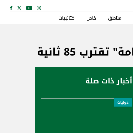
مناطق
خاص
كتائبيات
ترب 85 ثانية
أخبار ذات صلة
دوليّات