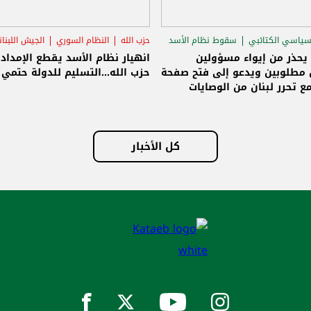
سياسي الكتائبي
سقوط نظام الأسد
حزب الله
النظام السوري
الجيش اللبنا
قاق الرئاسي
 يحذر من إيواء مسؤولين
انهيار نظام الأسد يقطع الإمداد
مطلوبين ويدعو إلى فتح صفحة
حزب الله...التسليم للدولة حتمي و
ع تحرر لبنان من الوصايات
لات
كل الأخبار