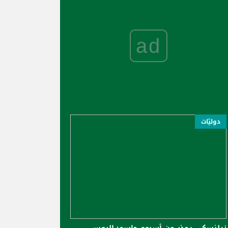
ad
دوليّات