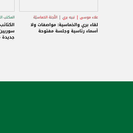
علاء موسى
نبيه بري
اللّجنة الخماسيّة
المكتب ال
الاستح
لقاء بري والخماسية: مواصفات ولا
الكتائب
أسماء رئاسية وجلسة مفتوحة
سوريين 
جديدة م
والاحتلا