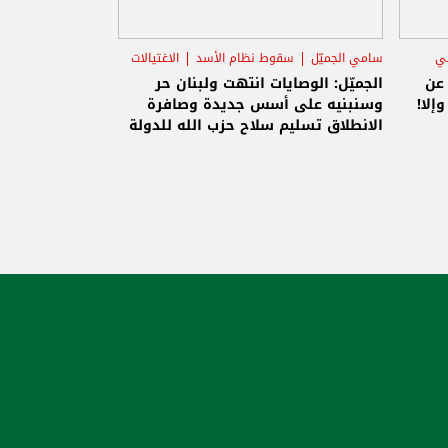
ني
سامي الجميّل
سقوط نظام الأسد
الاغتيالات
 عن
الجميّل: الوصايات انتهت ولبنان حر
إلا!
وسنبنيه على أسس جديدة وصافرة
الانطلاق تسليم سلاح حزب الله للدولة