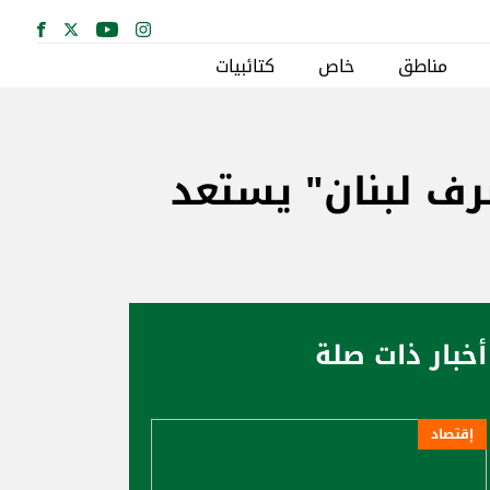
مناطق
خاص
كتائبيات
رف لبنان" يستعد
أخبار ذات صلة
إقتصاد