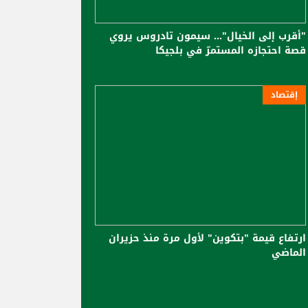
"أقرب إلى الخيال"... سيمون تادروس يروي
قصة احتجازه المستمرّ في بلجيكا
إقتصاد
ارتفاع قيمة "بتكوين" لأول مرة منذ حزيران
الماضي