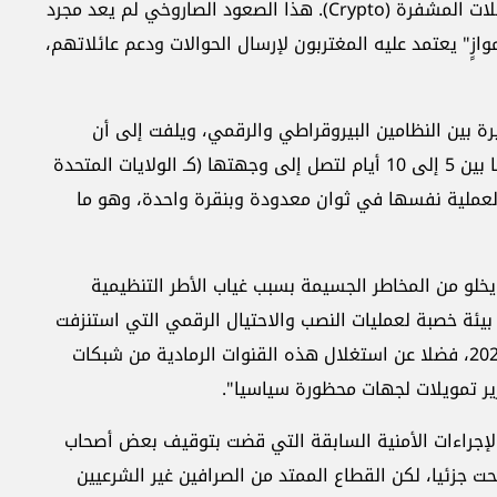
منطقة الشرق الأوسط من حيث حجم تداول العملات المشفرة (Crypto). هذا الصعود الصاروخي لم يعد مجرد
زٍ" يعتمد عليه المغتربون لإرسال الحوالات ودعم عائلاتهم،
ة بين النظامين البيروقراطي والرقمي، ويلفت إلى أن
الحوالة المصرفية التقليدية للخارج قد تستغرق ما بين 5 إلى 10 أيام لتصل إلى وجهتها (كـ الولايات المتحدة
 العملية نفسها في ثوان معدودة وبنقرة واحدة، وهو ما
يخلو من المخاطر الجسيمة بسبب غياب الأطر التنظيمية
بيئة خصبة لعمليات النصب والاحتيال الرقمي التي استنزفت
ما يفوق الـ 100 مليون دولار بين عامي 2022 و2023، فضلا عن استغلال هذه القنوات الرمادية من شبكات
ر تمويلات لجهات محظورة سياسيا".
الإجراءات الأمنية السابقة التي قضت بتوقيف بعض أصحاب
ت لفرض آليات التثبت من الهوية (KYC) نجحت جزئيا، لكن القطاع الممتد من الصرافين غير الشرعيين