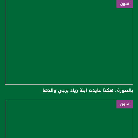
فنون
بالصورة ـ هكذا عايدت ابنة زياد برجي والدها
فنون