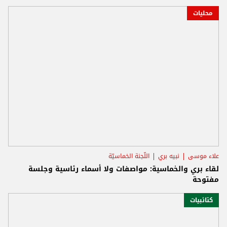
محليات
علاء موسى
نبيه بري
اللّجنة الخماسيّة
لقاء بري والخماسية: مواصفات ولا أسماء رئاسية وجلسة
مفتوحة
كتائبيات