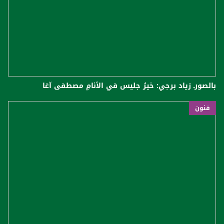
بالصورـ زياد برجي: خيرُ جليس في الأنامِ مصطفى آغا
فنون