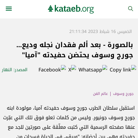
الخميس 16 شباط 2023 21:11:34
بالصورة - بعد ألم فقدان نجله وديع...
جورج وسوف يحتضن حفيدته "آميا"
المصدر
: النهار
جورج وسوف
عالم الفن
استقبل سلطان الطرب جورج وسوف حفيدته آميا، مولودة ابنه
جورج وسوف جونيور. وليس من كلمات تعلو فوق تلك التي عبّرت
عنها صفحته الرسمية التي كتبت معلّقة على صورتين للجد مع
حفيدته وهي بين أحضانه: "ويبقى في الحياة فسحات من