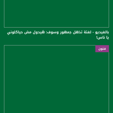
بالفيديو - لفتة تذهل جمهور وسوف: هَيدول مش حياكلوني
يا ناس!
فنون