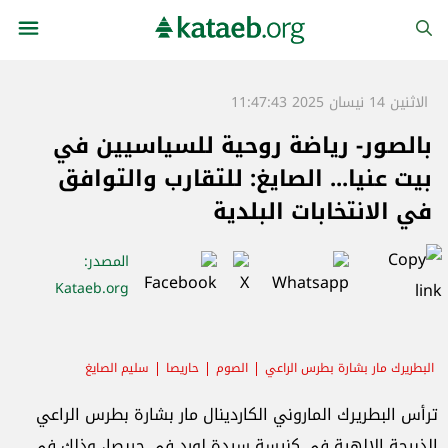
الاثنين 14 نيسان 2025 11:47:43
بالصور- رياضة روحية للسياسيين في
بيت عنيا... الصايغ: للتقارب والتوافق
في الانتخابات البلدية
المصدر
:
Kataeb.org
البطريرك مار بشارة بطرس الراعي
الصوم
حاريصا
سليم الصايغ
ترأس البطريرك الماروني الكاردينال مار بشارة بطرس الراعي
الذبيحة الإلهية في كنيسة سيدة لورد في حريصا، وذلك في