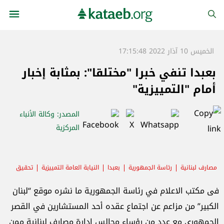
الخميس 10 آذار 2022 17:15:48
بعبدا تنفي خبرا "مختلقا": بمثابة إخبار
أمام "التمييزية"
المصدر
: وكالة الأنباء
المركزية
مصارف لبنانية
رئاسة الجمهورية
بعبدا
النيابة العامة التمييزية
تحقيق
فى ‏مكتب الاعلام في رئاسة الجمهورية ما نشره موقع “لبنان
الكبير” من مزاعم عن اجتماع عقده أحد المستشارين في القصر
الجمهوري مع عدد من رؤساء مجالس إدارة مصارف لبنانية ممن