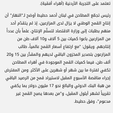
تعتمد على التجربة الأردنية (أهراء أفقية).
رئيس تجمّع المطاحن في لبنان أحمد حطيط أوضح لـ"النهار" أن
إنتاج القمح الوطني لا يزال لدى المزارعين، إذ لم يتقدّم أحد
منهم بطلبات إلى وزارة الاقتصاد لتسلّم الإنتاج، علماً بأن عدداً
من المزارعين باعوا كميات بين 5 آلاف و10 آلاف طن من
إنتاجهم. ويقول: "مع ارتفاع أسعار القمح عالمياً، طالب
المزارعون بتصدير المخزون الباقي لديهم والمقدَّر بين 15 و20
ألف طن، فيما كميات القمح الموجودة في أهراء المطاحن
تكفي لفترة ما بين شهر أو شهرين على الأكثر. ومن المفترض
إجراء مناقصة الأسبوع المقبل لاستيراد قمح من الرصيد الباقي
من هبة البنك الدولي والبالغ نحو 17 مليون دولار بما يكفي
تقريباً لشهر أيلول المقبل، و"من بعدها يصبح القمح غير
مدعوم"، وفق حطيط.