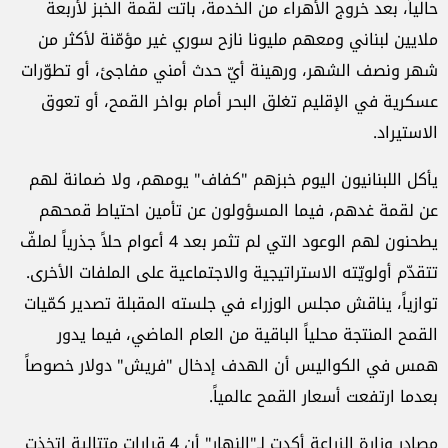
حالياً، بعد خروج الأهراء من الخدمة، باتت لقمة الخبز لأربعة
ملايين لبناني ومعهم مليونا نازح سوري غير مؤمّنة لأكثر من
شهر ونصف الشهر، ورهينة أيّ حدث أمني مفاجئ، أو تطوّرات
عسكرية في الإقليم تغلق البحر أمام بواخر القمح، أو تعوق
الاستيراد.
يأكل اللبنانيون اليوم خبزهم "كفاف" يومهم، ولا ضمانة لهم
عن لقمة غدهم، فيما المسؤولون عن تأمين احتياط قمحهم
يطحنون لهم الوعود التي لم تثمر بعد 4 أعوام حلاً جذرياً لملفّ
تتقدّم أولويّته الاستراتيجية والاجتماعية على الملفات الأخرى.
توازياً، يناقش مجلس الوزراء في جلسته المقبلة تصدير كمّيات
القمح المنتجة محلياً الباقية من العام الماضي، فيما يدور
همس في الكواليس أن الهدف إدخال "فريش" دولار خصوصاً
بعدما ارتفعت أسعار القمح عالمياً.
مصادر وزارة الزراعة أكدت لـ"النهار" أن 4 قرارات متتالية اتخذت