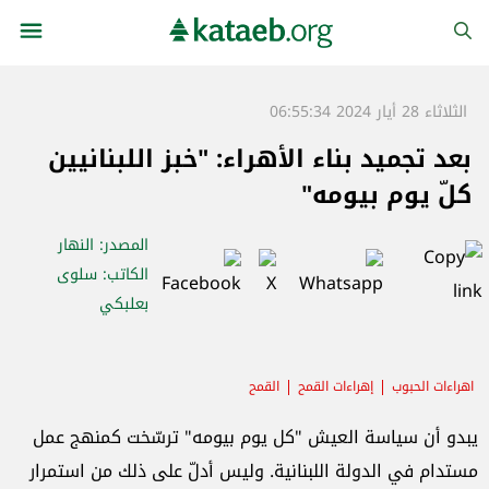
الثلاثاء 28 أيار 2024 06:55:34
بعد تجميد بناء الأهراء: "خبز اللبنانيين
كلّ يوم بيومه"
المصدر
: النهار
الكاتب
: سلوى
بعلبكي
اهراءات الحبوب
إهراءات القمح
القمح
يبدو أن سياسة العيش "كل يوم بيومه" ترسّخت كمنهج عمل
مستدام في الدولة اللبنانية. وليس أدلّ على ذلك من استمرار