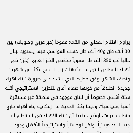
يراوح الإنتاج المحلي من القمح عموماً (خبز عربي وحلويات) بين
30 ألف طن و40 ألف طن حسب المواسم، فيما يستورد لبنان
حالياً نحو 350 ألف طن سنوياً مخصّص للخبز العربي يُخزّن في
أهراء المطاحن التي لا يمكنها تخزين القمح لأكثر من شهرين
ونصف الشهر، وفق حطيط الذي يشدّد على ضرورة "بناء أهراء
جديدة انطلاقاً من كونها صمام أمان للتخزين الاستراتيجي أقلّه
ستة أشهر، خصوصاً أن لبنان موجود في منطقة غير مستقرة
أمنياً وسياسياً". وفيما يكثر الحديث عن إمكانية بناء أهراء خارج
منطقة بيروت، أوضح حطيط أن "بناء الأهراء في المناطق أمر
جيد للبلاد مبدئياً، ولكن لوجستياً واستراتيجياً الأفضل وجود