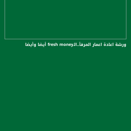
ورشة اعادة اعمار المرفأ..الـfresh money أيضا وأيضا