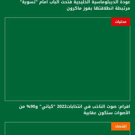
عودة الديبلوماسية الخليجية فتحت الباب أمام "تسوية"
مرتبطة انطلاقتها بفوز ماكرون
محليات
افرام: صوت الناخب في انتخابات2022 "كياني" و90% من
الأصوات ستكون عقابية
إقتصاد