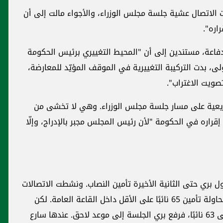
الاتصال عشية جلسة مجلس الوزراء، والأجواء مالت إلى أن
اره".
ندفاعة، مستندين إلى أن "المحيط التغييري برئيس الحكومة
لى، بدت التركيبة التغييرية في الموقف المؤيّد للمعارضة،
صويت الاغتراب".
لتشريعية على مسار جلسة مجلس الوزراء. وهي لا تخشى من
راره في الحكومة "لأن رئيس المجلس مجبر بالإدراج، وإلّا
 بري حتى الثانية الأخيرة تأمين النصاب. ونشطت الاتصالات
في بهو المجلس حتى الحادية عشرة والنصف لمحاولة تأمين 65 نائبًا على الأقل داخل القاعة العامة. لكن
المساعي لم يكتب لها النجاح، إذ اقتصر العدد على 63 نائبًا، فرفع بري الجلسة إلى موعد لاحق. عندها سارع