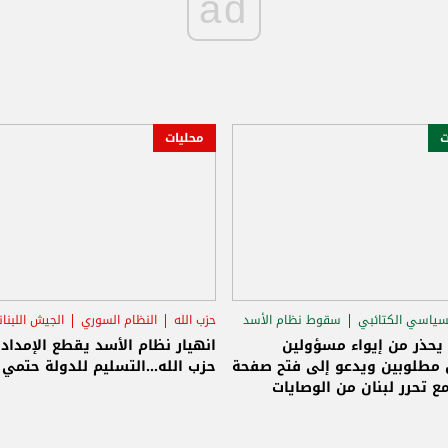
ad
ت
محليات
سياسي الكتائبي
سقوط نظام الأسد
حزب الله
النظام السوري
الجيش اللبنا
قاق الرئاسي
 يحذر من إيواء مسؤولين
انهيار نظام الأسد يقطع الإمداد
مطلوبين ويدعو إلى فتح صفحة
حزب الله...التسليم للدولة حتمي و
ع تحرر لبنان من الوصايات
لات