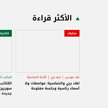
الأكثر قراءة
محليات
كتائبيا
علاء موسى
نبيه بري
اللّجنة الخماسيّة
المكتب ال
الاستح
لقاء بري والخماسية: مواصفات ولا
الكتائب
أسماء رئاسية وجلسة مفتوحة
سوريين 
جديدة م
والاحتلا