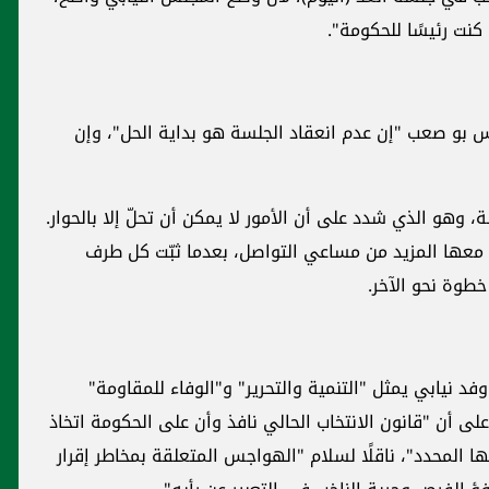
كنت رئيسًا للحكومة".
اس بو صعب "إن عدم انعقاد الجلسة هو بداية الحل"، وإن
، وهو الذي شدد على أن الأمور لا يمكن أن تحلّ إلا بالحوار.
معها المزيد من مساعي التواصل، بعدما ثبّت كل طرف
طوة نحو الآخر.
فد نيابي يمثل "التنمية والتحرير" و"الوفاء للمقاومة"
لى أن "قانون الانتخاب الحالي نافذ وأن على الحكومة اتخاذ
تها المحدد"، ناقلًا لسلام "الهواجس المتعلقة بمخاطر إقرار