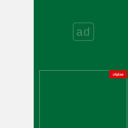
ad
محليات