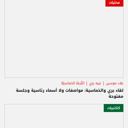
محليات
علاء موسى
نبيه بري
اللّجنة الخماسيّة
لقاء بري والخماسية: مواصفات ولا أسماء رئاسية وجلسة
مفتوحة
كتائبيات