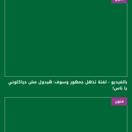
بالفيديو - لفتة تذهل جمهور وسوف: هَيدول مش حياكلوني
يا ناس!
فنون