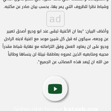
وشباط نظرا للظروف التي يمر بها، بحسب بيان صادر عن مكتبه.
ad
وأضاف البيان: "بما ان الأغنية تبقى عند ابو وديع أصدق تعبير
عن وجعه، سيكون له قبل كل شيئ موعد مع اغنية لابنه الراحل
وديع على ان يعاود العمل وفق التزاماته مع نهاية شباط مقدراً
محبيه ومتابعيه الذين غمروه بعاطفة نبيلة لن ينساها وطالباً
من الله ان يُبعد هذه المصائب عن الجميع".
Subscribe to our
kataeb.org