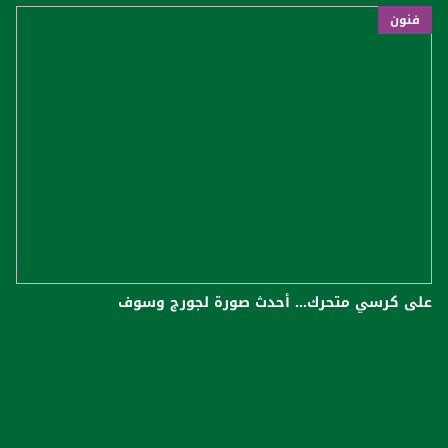
فنون
على كرسي متحرك... أحدث صورة لجورج وسوف