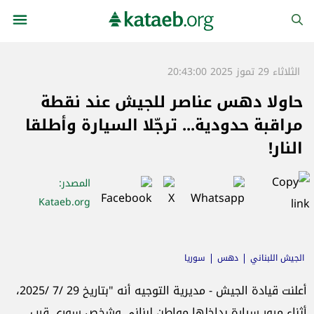
الثلاثاء 29 تموز 2025 20:43:00
حاولا دهس عناصر للجيش عند نقطة
مراقبة حدودية... ترجّلا السيارة وأطلقا
النار!
المصدر
:
Kataeb.org
الجيش اللبناني
دهس
سوريا
أعلنت قيادة الجيش - مديرية التوجيه أنه "بتاريخ 29 /7 /2025،
أثناء مرور سيارة بداخلها مواطن لبناني وشخص سوري قرب