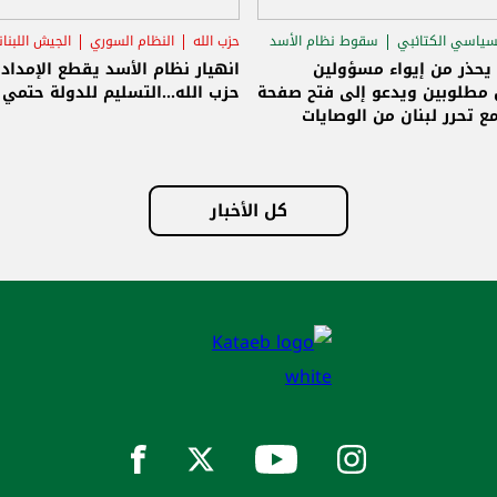
سياسي الكتائبي
سقوط نظام الأسد
حزب الله
النظام السوري
الجيش اللبنا
قاق الرئاسي
 يحذر من إيواء مسؤولين
انهيار نظام الأسد يقطع الإمداد
مطلوبين ويدعو إلى فتح صفحة
حزب الله...التسليم للدولة حتمي و
ع تحرر لبنان من الوصايات
لات
كل الأخبار