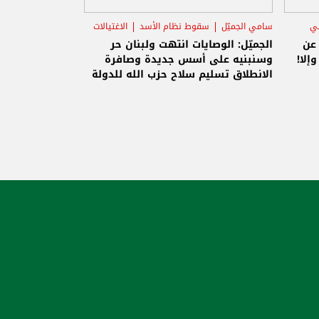
ني
سامي الجميّل
سقوط نظام الأسد
الاغتيالات
 عن
الجميّل: الوصايات انتهت ولبنان حر
إلا!
وسنبنيه على أسس جديدة وصافرة
الانطلاق تسليم سلاح حزب الله للدولة