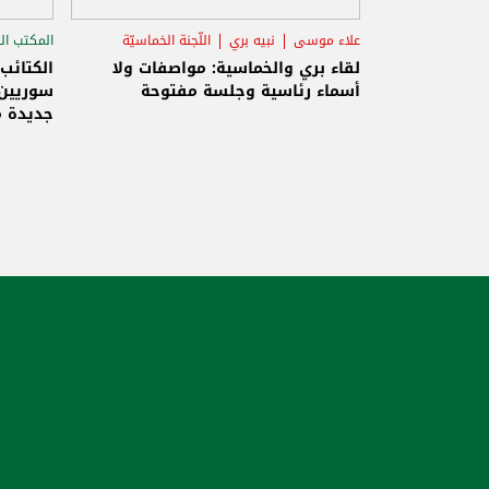
علاء موسى
نبيه بري
اللّجنة الخماسيّة
المكتب ال
الاستح
لقاء بري والخماسية: مواصفات ولا
الكتائب
أسماء رئاسية وجلسة مفتوحة
سوريين 
جديدة م
والاحتلا