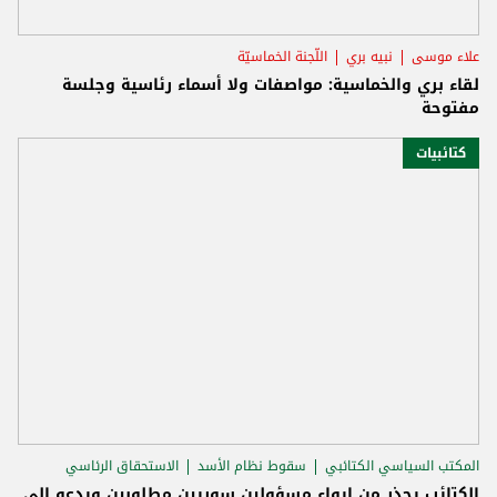
علاء موسى
نبيه بري
اللّجنة الخماسيّة
لقاء بري والخماسية: مواصفات ولا أسماء رئاسية وجلسة
مفتوحة
كتائبيات
المكتب السياسي الكتائبي
سقوط نظام الأسد
الاستحقاق الرئاسي
الكتائب يحذر من إيواء مسؤولين سوريين مطلوبين ويدعو إلى