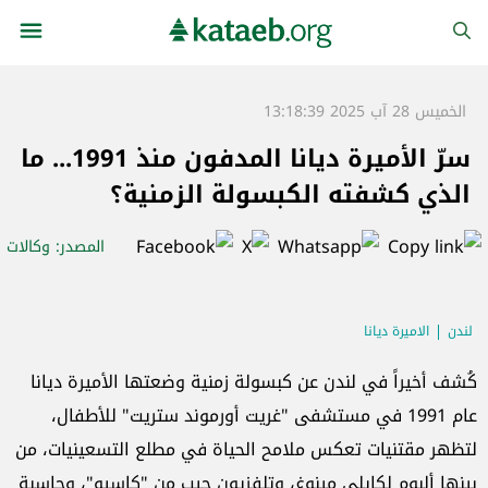
الخميس 28 آب 2025 13:18:39
سرّ الأميرة ديانا المدفون منذ 1991... ما
الذي كشفته الكبسولة الزمنية؟
المصدر
: وكالات
لندن
الاميرة ديانا
كُشف أخيراً في لندن عن كبسولة زمنية وضعتها الأميرة ديانا
عام 1991 في مستشفى "غريت أورموند ستريت" للأطفال،
لتظهر مقتنيات تعكس ملامح الحياة في مطلع التسعينيات، من
بينها ألبوم لكايلي مينوغ، وتلفزيون جيب من "كاسيو"، وحاسبة