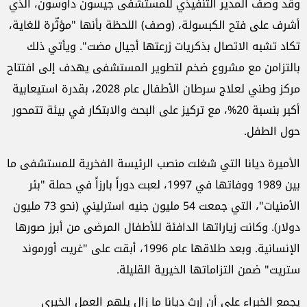
وقد وصف المدير التنفيذي للمستشفى جيسون داوسون، الذي
أشرف على فتح الكبسولة، (وصف) اللحظة بأنها "مؤثّرة للغاية،
تكاد تشبه الاتصال بذكريات زرعتها أجيال مضت". ويأتي ذلك
بالتزامن مع مشروع ضخم لتطوير المستشفى يهدف إلى افتتاح
مركز وطني لعلاج سرطان الأطفال عام 2028، بقدرة استيعابية
أكبر بنسبة 20%، مع تركيز على البحث والابتكار في بيئة تتمحور
حول الطفل.
الأميرة ديانا التي شغلت منصب الرئيسة الفخرية للمستشفى ما
بين 1989 ووفاتها في 1997، لعبت دوراً بارزاً في حملة "بئر
الأمنيات"، التي جمعت 54 مليون جنيه استرليني (نحو 73 مليون
دولار). وكانت زياراتها الدافئة للأطفال المرضى من أبرز صورها
الإنسانية. وبعد طلاقها عام 1996، أبقت على "غريت أورموند
ستريت" ضمن التزاماتها الخيرية القليلة.
يجمع الخبراء على أن إرث ديانا ما زال يلهم العمل الخيري