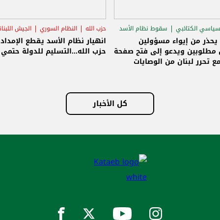
سياسي الكتائبي
سقوط نظام الأسد
حزب الله
النظام السوري
الجيش اللبنا
قاق الرئاسي
 يحذر من إيواء مسؤولين
انهيار نظام الأسد يقطع الإمداد
مطلوبين ويدعو إلى فتح صفحة
حزب الله...التسليم للدولة حتمي و
ع تحرر لبنان من الوصايات
لات
كل الأخبار