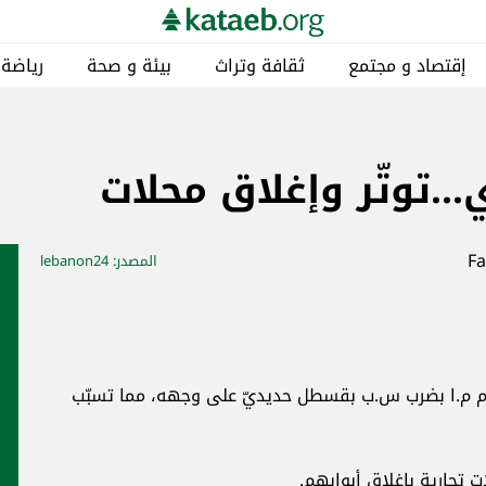
إقتصاد و مجتمع
ثقافة وتراث
بيئة و صحة
رياضة
.توتّر وإغلاق محلات
المصدر
: lebanon24
م م.ا بضرب س.ب بقسطل حديديّ على وجهه، مما تسبّب
 تجارية بإغلاق أبوابهم.