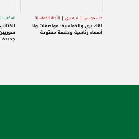
علاء موسى
نبيه بري
اللّجنة الخماسيّة
المكتب ال
الاستح
لقاء بري والخماسية: مواصفات ولا
الكتائب
أسماء رئاسية وجلسة مفتوحة
سوريين 
جديدة م
والاحتلا