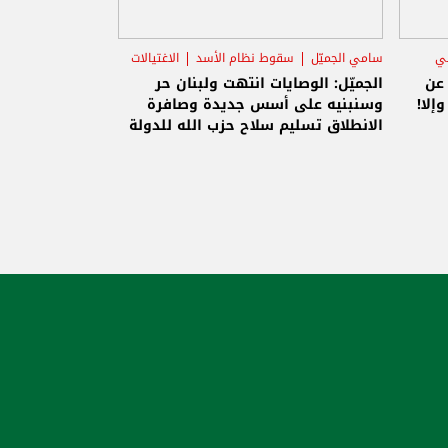
ني
سامي الجميّل
سقوط نظام الأسد
الاغتيالات
 عن
الجميّل: الوصايات انتهت ولبنان حر
إلا!
وسنبنيه على أسس جديدة وصافرة
الانطلاق تسليم سلاح حزب الله للدولة