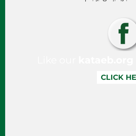
Like our
kataeb.org
CLICK H