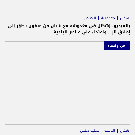
إشكال
مغدوشة
الرصاص
بالفيديو- إشكال في مغدوشة مع شبان من عنقون تطوّر إلى
إطلاق نار... واعتداء على عناصر البلدية
أمن وقضاء
إشكال
الناعمة
عملية دهس