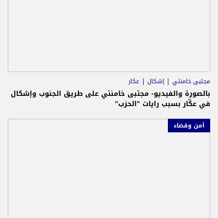
مجتبى خامنئي
إشكال
عكار
بالصورة والفيديو- مجتبى خامنئي على طريق الجنوب وإشكال
في عكّار بسبب رايات "الحزب"
أمن وقضاء