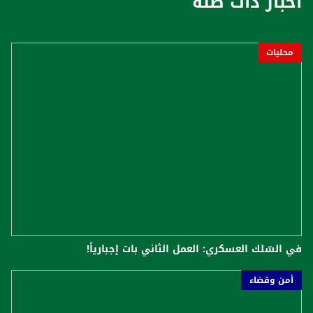
أخبار ذات صلة
محليات
في السّلك العسكري: العمل الثاني بات إجبارياً!
أمن وقضاء