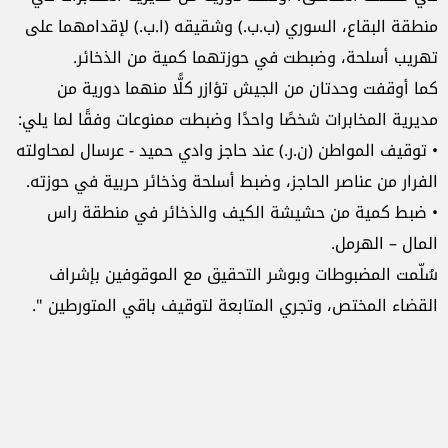
منطقة البقاع، السوري (ب.ب.) وشقيقه (ا.ب.) لإقدامهما على
تهريب أسلحة، وضبطت في حوزتهما كمية من الذخائر.
كما أوقفت وحدتان من الجيش تؤازر كلًّا منهما دورية من
مديرية المخابرات شخصًا واحدًا وضبطت ممنوعات وفقًا لما يلي:
• توقيف المواطن (ن.ر.) عند حاجز وادي حميد - عرسال لمحاولته
الفرار من عناصر الحاجز، وضبط أسلحة وذخائر حربية في حوزته.
• ضبط كمية من حشيشة الكيف والذخائر في منطقة راس
المال – الهرمل.
سُلّمت المضبوطات وبوشر التحقيق مع الموقوفين بإشراف
القضاء المختص، وتجري المتابعة لتوقيف باقي المتورطين ".