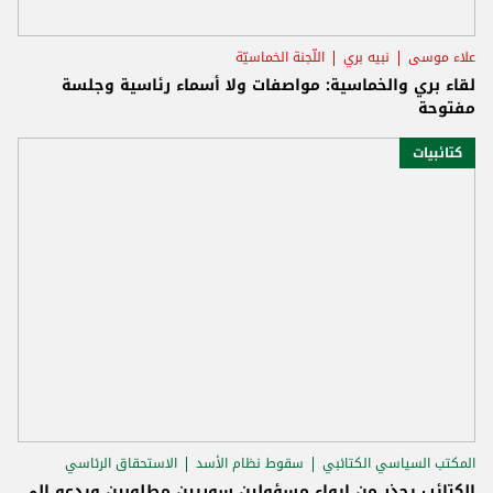
علاء موسى
نبيه بري
اللّجنة الخماسيّة
لقاء بري والخماسية: مواصفات ولا أسماء رئاسية وجلسة
مفتوحة
كتائبيات
المكتب السياسي الكتائبي
سقوط نظام الأسد
الاستحقاق الرئاسي
الكتائب يحذر من إيواء مسؤولين سوريين مطلوبين ويدعو إلى