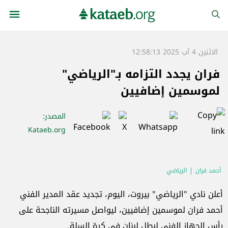
الاثنين 4 آب 2025 12:58:13
فران يجدد التزامه بـ"الرياضي"
لموسمين إضافيين
المصدر
:
Kataeb.org
أحمد فران
الرياضي
أعلن نادي "الرياضي" بيروت، اليوم، تجديد عقد المدير الفني
أحمد فران لموسمين إضافيين، ليواصل مسيرته الناجحة على
رأس الجهاز الفني لبطل لبنان في كرة السلة.