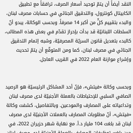
النقد أيضاً أن يتمّ توحيد أسعار الصرف، ترافقاً مع تطبيق
الكابيتال كونترول، والتدقيق الجنائي في حسابات مصرف لبنان،
والبدء بتقييم كلٍّ من أكبر 14 مصرفاً. وبحسب الوكالة، يبدو أنّ
السلطات اللبنانيّة قد بدأت بإحراز تقدّم في بعض هذه المطالب،
كالبدء بتعديل قانون السريّة المصرفيّة، وشبه إتمام التدقيق
الجنائي في مصرف لبنان، كما ومن المتوقّع أن يتمّ تحديث
وإشراع موازنة العام 2022 في القريب العاجل.
وبحسب وكالة «فيتش»، فإنّ أحد المشاكل الرئيسيّة هو الرصيد
الصافي السلبي للإحتياطات بالعملة الأجنبيّة لدى مصرف لبنان
وتداعياته على المصارف والمودعين. وبالتفاصيل، كشفت وكالة
«فيتش»، أنّ مطلوبات المصارف بالعملات الأجنبيّة لدى مصرف
لبنان قد بلغت 104 مليار د.أ. مع نهاية شهر حزيران 2022، في
حين بلغت توظيفات المصارف بالعملة الأجنبيّة لدى مصرف لبنان