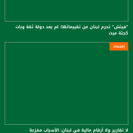
"فيتش" تحرم لبنان من تقييماتها: لم يعد دولة ثقة وبات
كجثة ميت
إقتصاد
لا تقارير ولا أرقام مالية في لبنان: الأسباب مفزعة