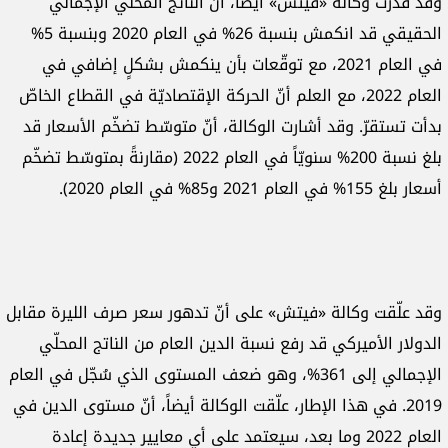
وقد قدّرت وكالة «فيتش» أيضاً، أنّ الناتج المحلّي الإجمالي
الحقيقي قد انكمش بنسبة 26% في العام 2020 وبنسبة 5%
في العام 2021، مع توقّعات بأن ينكمش بشكلٍ إضافي في
العام 2022، مع العلم أنّ الحركة الإقتصاديّة في القطاع الخاصّ
بدأت تستقرّ. وقد أشارت الوكالة، أنّ متوسّط تضخّم الأسعار قد
بلغ نسبة 200% سنويّاً في العام 2022 (مقارنةً بمتوسّط تضخّم
أسعار بلغ 155% في العام 2021 و85% في العام 2020).
وقد علّقت وكالة «فيتش» على أنّ تدهور سعر صرف الليرة مقابل
الدولار الأميركي قد رفع نسبة الدين العام من الناتج المحلّي
الإجمالي إلى 361%، وهو ضعف المستوى الذي سُجّل في العام
2019. في هذا الإطار، علّقت الوكالة أيضاً، أنّ مستوى الدين في
العام 2022 وما بعد، سيعتمد على أي معايير جديدة إعادة