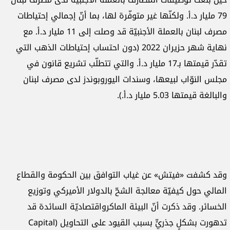
79 مليار د.أ. ولكنّها غير متوفّرة لها، بما أنّ إجمالي إحتياطات
مصرف لبنان بالعملة الأجنبيّة قد وصلت إلى 11 مليار د.أ. مع
نهاية شهر حزيران 2022 (دون احتساب إحتياطات الذهب التي
تقدّر قيمتها بـ17 مليار د.أ. والتي تتطلّب تشريع قانون في
مجلس النوّاب لبيعها، وسندات اليوروبوندز لدى مصرف لبنان
والبالغة قيمتها 5.03 مليار د.أ.).
وقد كشفت «فيتش» عن غياب التوافق بين الحكومة والقطاع
المالي حول كيفيّة معالجة الشحّ بالدولار الأميركي وتوزيع
الخسائر. وقد ذكرت أنّ البيئة الماكرواقتصاديّة السائدة قد
تدهورت بشكلٍ جذريٍّ بسبب القيود على التحاويل (Capital