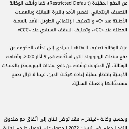
عن الدفع المقيّدة (Restricted Default)، كما وأبقت الوكالة
التصنيف الإئتماني القصير الأمد بالليرة اللب
نانيّة وبالعملات
الأجنبيّة عند «C» والتصنيف الإئتماني الطويل الأمد بالعملة
المحليّة عند «CC»، وتصنيف السقف السيادي عند «CCC».
عزت الوكالة تصنيف الـ«RD» السيادي إلى تخلّف الحكومة عن
دفع سندات اليوروبوند التي استُحّقت في 9 آذار 2020. وأضافت
الوكالة، أنّ الحكومة توقّفت عن دفع سندات اليوروبوندز بالعملات
الأجنبيّة بانتظار عمليّة إعادة هيكلة الدين، فيما لا تزال تدفع
مستحقّاتها بالعملة المحليّة.
وبحسب وكالة «فيتش»، فقد توصّل لبنان إلى اتّفاق مع صندوق
النقد الدولي في نيسان 2022 للحصول على تمويل خارجي لفترة