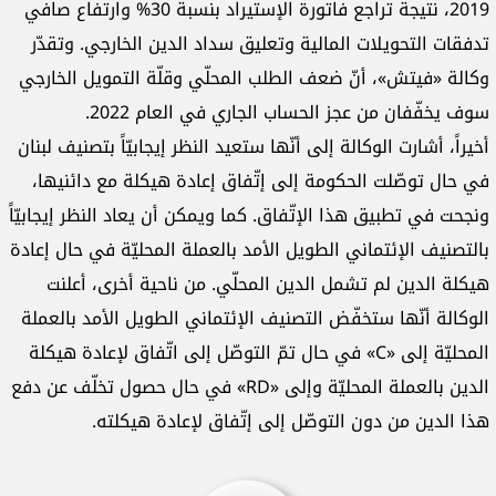
2019، نتيجة تراجع فاتورة الإستيراد بنسبة 30% وارتفاع صافي
تدفقات التحويلات المالية وتعليق سداد الدين الخارجي. وتقدّر
وكالة «فيتش»، أنّ ضعف الطلب المحلّي وقلّة التمويل الخارجي
سوف يخفّفان من عجز الحساب الجاري في العام 2022.
أخيراً، أشارت الوكالة إلى أنّها ستعيد النظر إيجابيّاً بتصنيف لبنان
في حال توصّلت الحكومة إلى إتّفاق إعادة هيكلة مع دائنيها،
ونجحت في تطبيق هذا الإتّفاق. كما ويمكن أن يعاد النظر إيجابيّاً
بالتصنيف الإئتماني الطويل الأمد بالعملة المحليّة في حال إعادة
هيكلة الدين لم تشمل الدين المحلّي. من ناحية أخرى، أعلنت
الوكالة أنّها ستخفّض التصنيف الإئتماني الطويل الأمد بالعملة
المحليّة إلى «C» في حال تمّ التوصّل إلى اتّفاق لإعادة هيكلة
الدين بالعملة المحليّة وإلى «RD» في حال حصول تخلّف عن دفع
هذا الدين من دون التوصّل إلى إتّفاق لإعادة هيكلته.