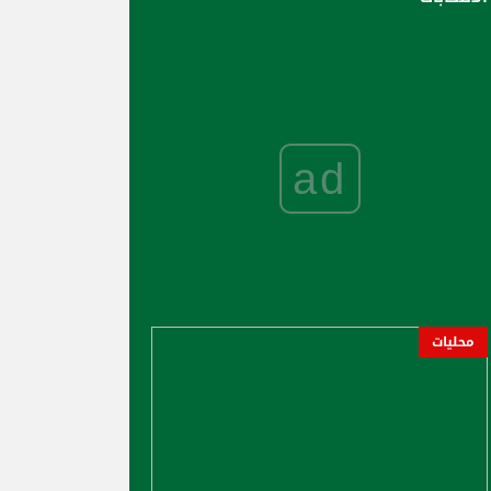
ad
محليات