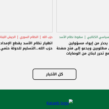
سياسي الكتائبي
سقوط نظام الأسد
حزب الله
النظام السوري
الجيش اللبنا
قاق الرئاسي
 يحذر من إيواء مسؤولين
انهيار نظام الأسد يقطع الإمداد
مطلوبين ويدعو إلى فتح صفحة
حزب الله...التسليم للدولة حتمي و
ع تحرر لبنان من الوصايات
لات
كل الأخبار