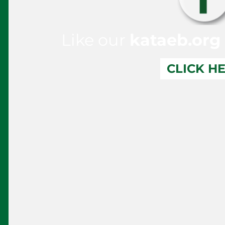
Like our
kataeb.org
CLICK H