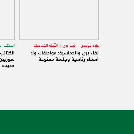
علاء موسى
نبيه بري
اللّجنة الخماسيّة
المكتب ال
الاستح
لقاء بري والخماسية: مواصفات ولا
الكتائب
أسماء رئاسية وجلسة مفتوحة
سوريين 
جديدة م
والاحتلا