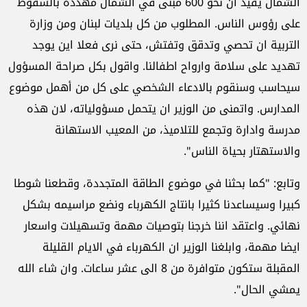
الشمال يفيد ان نحو 600 مبنى في الشمال مهددة بالسقوط
على رؤوس الناس. المطلوب من كل بلديات لبنان ومن وزارة
التربية ان تحصي وتدقق وتفتش، حتى نرى فعلا اين يوجد
تهديد على سلامة وارواح اطفالنا. واقول بكل صراحة المسؤول
سيحاسب وسنقوم بالادعاء الشخصي على كل من أهمل موضوع
المدارس. واتمنى من الوزير ان يتحمل مسؤولياته، لان هذه
مدرسة وادارة وتجمع للتلاميذ، من المعيب الاستهانة
والاستهتار بحياة الناس".
وتابع: "كما بحثنا في موضوع الطاقة المتجددة، وقطعنا شوطا
كبيرا وسيساعدنا كثيرا بانتاج الكهرباء ونضع مراسيمه بشكل
نهائي. واعتقد اننا خرجنا بتوصيات مهمة وتسهيلات واسعار
ايضا مهمة، وابلغنا الوزير ان الكهرباء في الايام القليلة
المقبلة ستكون متوافرة من 8 الى عشر ساعات. وان شاء الله
يمشي الحال".