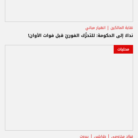
نقابة المالكين
انهيار مباني
نداءٌ إلى الحكومة: للتحرُّك الفوريّ قبل فوات الأوان!
محليات
فؤاد مخزومي
طرابلس
بيروت