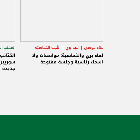
علاء موسى
نبيه بري
اللّجنة الخماسيّة
المكتب ال
الاستح
لقاء بري والخماسية: مواصفات ولا
الكتائب
أسماء رئاسية وجلسة مفتوحة
سوريين 
جديدة م
والاحتلا