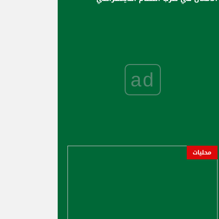
ad
محليات