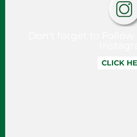
Don't forget to Follow
Instag
CLICK H