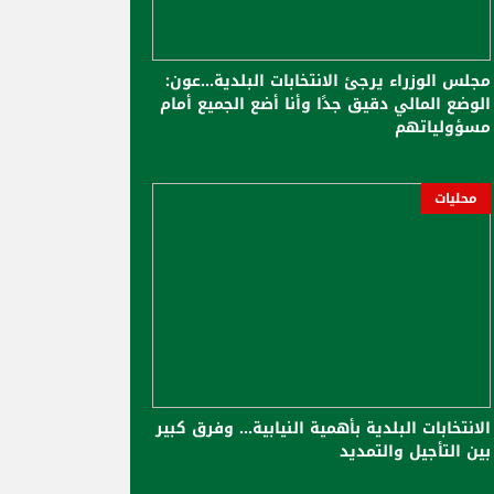
مجلس الوزراء يرجئ الانتخابات البلدية...عون:
الوضع المالي دقيق جدًا وأنا أضع الجميع أمام
مسؤولياتهم
محليات
الانتخابات البلدية بأهمية النيابية... وفرق كبير
بين التأجيل والتمديد