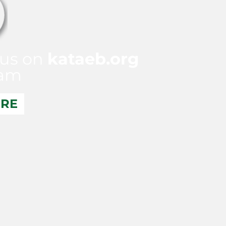
 us on
kataeb.org
ram
ERE