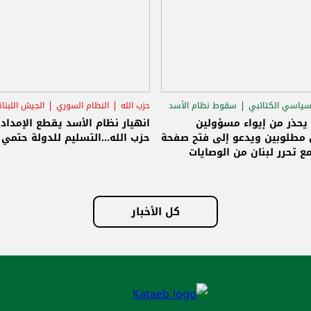
سياسي الكتائبي
سقوط نظام الأسد
حزب الله
النظام السوري
الجيش اللبنا
قاق الرئاسي
 يحذر من إيواء مسؤولين
انهيار نظام الأسد يقطع الإمداد
مطلوبين ويدعو إلى فتح صفحة
حزب الله...التسليم للدولة حتمي و
ع تحرر لبنان من الوصايات
لات
كل الأخبار