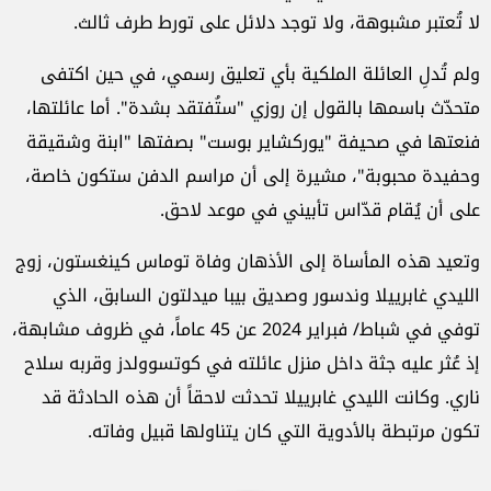
لا تُعتبر مشبوهة، ولا توجد دلائل على تورط طرف ثالث.
ولم تُدلِ العائلة الملكية بأي تعليق رسمي، في حين اكتفى
متحدّث باسمها بالقول إن روزي "ستُفتقد بشدة". أما عائلتها،
فنعتها في صحيفة "يوركشاير بوست" بصفتها "ابنة وشقيقة
وحفيدة محبوبة"، مشيرة إلى أن مراسم الدفن ستكون خاصة،
على أن يُقام قدّاس تأبيني في موعد لاحق.
وتعيد هذه المأساة إلى الأذهان وفاة توماس كينغستون، زوج
الليدي غابرييلا وندسور وصديق بيبا ميدلتون السابق، الذي
توفي في شباط/ فبراير 2024 عن 45 عاماً، في ظروف مشابهة،
إذ عُثر عليه جثة داخل منزل عائلته في كوتسوولدز وقربه سلاح
ناري. وكانت الليدي غابرييلا تحدثت لاحقاً أن هذه الحادثة قد
تكون مرتبطة بالأدوية التي كان يتناولها قبيل وفاته.