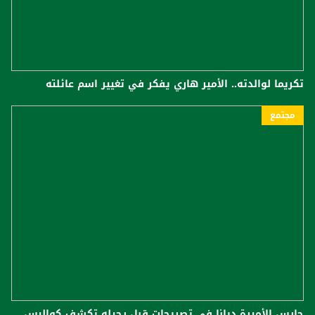
تكريما لوالدته.. الأمير هاري يفكر في تغيير اسم عائلته
مجتمع
حارس الأميرة ديانا في تصريحات قبل رحيله تكشف كواليس