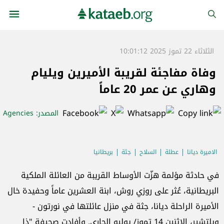
الثلاثاء 22 تموز 2025 10:01:12
وفاة مفاجئة لقريبة الأميرين ويليام
وهاري عن عمر 20 عاماً
المصدر
: Agencies
الاميرة ديانا
عطلة
السلاح
جثة
بريطانيا
في حادثة مؤلمة هزّت الأوساط القريبة من العائلة الملكية
البريطانية، عُثر على روزي روش، ابنة العشرين عاماً وحفيدة خال
الأميرة الراحلة ديانا، جثة في منزل عائلتها في نورتون -
ويلتشير، الإثنين 14 تموز/ يوليو الجاري. وأفادت صحيفة "ذا