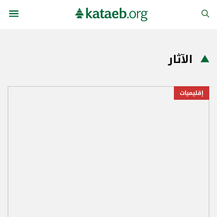
الآثار
إقليميات