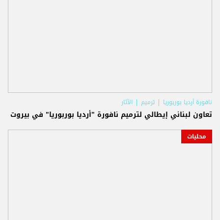
نافورة أرديا بوربوريا
ترميم
الآثار
تعاون لبناني إيطالي لترميم نافورة "أرديا بوربوريا" في بيروت
محليات