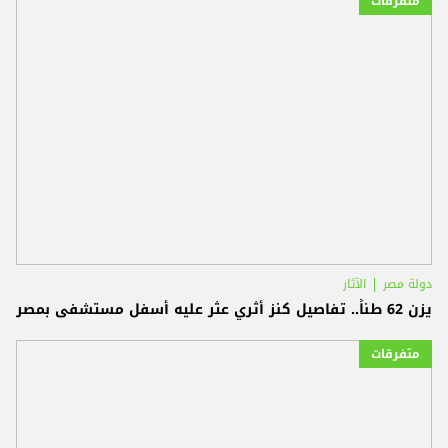
متفرقات
دولة مصر
الآثار
يزن 62 طناً.. تفاصيل كنز أثري عثر عليه أسفل مستشفى بمصر
متفرقات