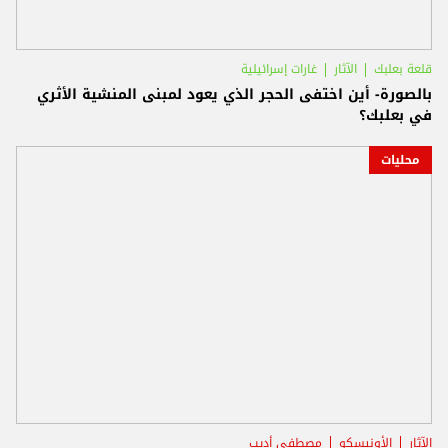
قلعة بعلبك
الآثار
غارات إسرائيلية
بالصورة- أين اختفى الحجر الذي يعود لمبنى المنشية الأثري
في بعلبك؟
محليات
الآثار
الأونيسكو
مصطفى أديب