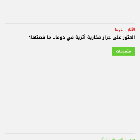
الآثار
دوما
العثور على جرار فخارية أثرية في دوما.. ما قصتها؟
متفرقات
مصر
السرقة
الآثار