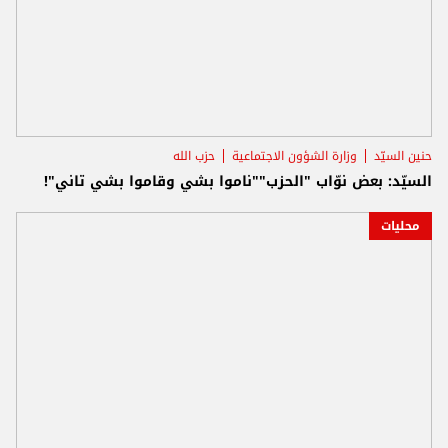
حنين السيّد
وزارة الشؤون الاجتماعية
حزب الله
السيّد: بعض نوّاب "الحزب""ناموا بشي وقاموا بشي تاني"!
محليات