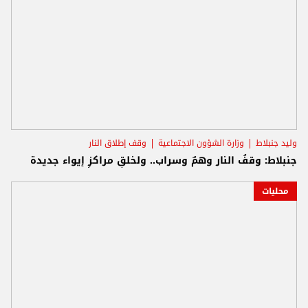
وليد جنبلاط
وزارة الشؤون الاجتماعية
وقف إطلاق النار
جنبلاط: وقفُ النار وهمٌ وسراب.. ولخلقِ مراكزِ إيواء جديدة
محليات