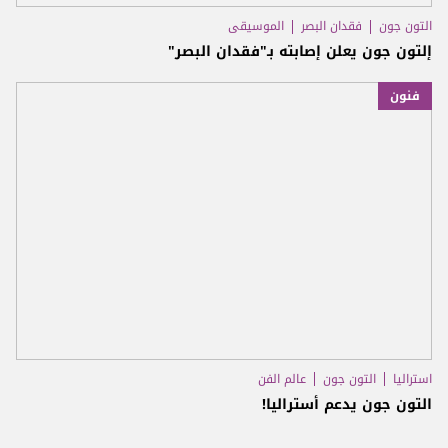
التون جون
فقدان البصر
الموسيقى
إلتون جون يعلن إصابته بـ"فقدان البصر"
فنون
استراليا
التون جون
عالم الفن
التون جون يدعم أستراليا!