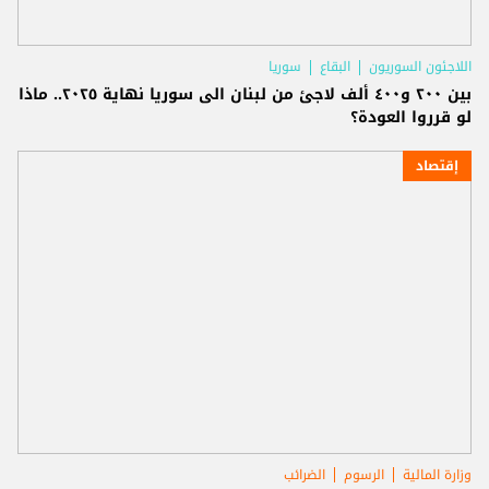
اللاجئون السوريون
البقاع
سوريا
بين ٢٠٠ و٤٠٠ ألف لاجئ من لبنان الى سوريا نهاية ٢٠٢٥.. ماذا
لو قرروا العودة؟
إقتصاد
وزارة المالية
الرسوم
الضرائب