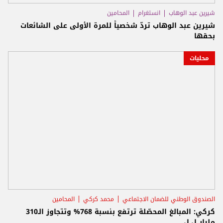
شيرين عبد الوهاب
انستغرام
المحامين
شيرين عبد الوهاب تردّ شخصياً للمرة الأولى على الشائعات
بحقها
محليات
الصندوق الوطني للضمان الاجتماعي
محمد كركي
المحامين
كركي: المبالغ المحصّلة ترتفع بنسبة 768% وتتجاوز الـ310
مليار ل.ل