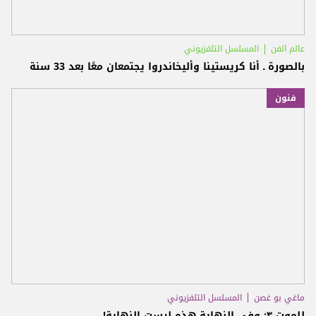
عالم الفن
المسلسل التلفزيوني
بالصورة ـ أنا كريستينا وأليخاندروا يجتمعان معًا بعد 33 سنة
فنون
ماغي بو غصن
المسلسل التلفزيوني
للموت ٣: وفي النهاية هذه ليست النهاية!