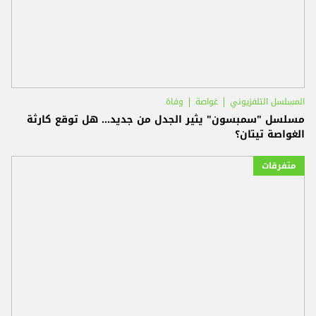
المسلسل التلفزيوني
غواصة
وفاة
مسلسل "سمبسون" يثير الجدل من جديد... هل توقع كارثة
الغواصة تيتان؟
متفرقات