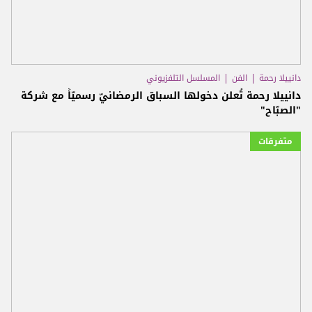
دانييلا رحمة
الفن
المسلسل التلفزيوني
دانييلا رحمة تُعلن دخولها السباق الرمضانيّ رسميّاً مع شركة
"الصبّاح"
متفرقات