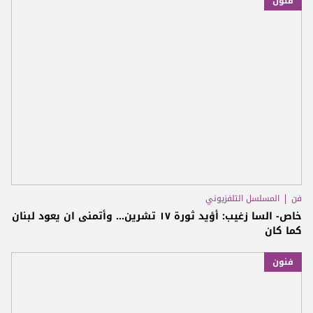
فنون
فن
المسلسل التلفزيوني
خاص- السا زغيب: أؤيد ثورة ١٧ تشرين... وأتمنى ان يعود لبنان
كما كان
فنون