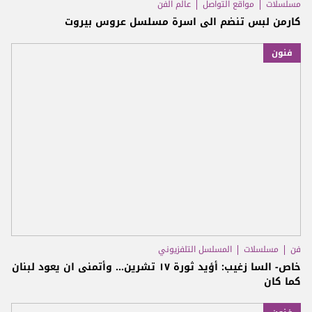
مسلسلات
مواقع التواصل
عالم الفن
كارمن لبس تنضم الى اسرة مسلسل عروس بيروت
فنون
فن
مسلسلات
المسلسل التلفزيوني
خاص- السا زغيب: أؤيد ثورة ١٧ تشرين... وأتمنى ان يعود لبنان
كما كان