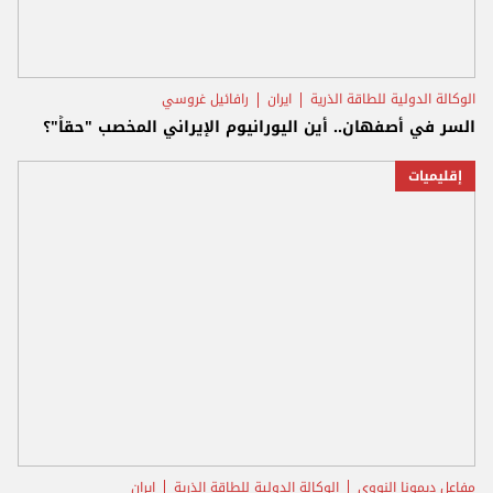
الوكالة الدولية للطاقة الذرية
ايران
رافائيل غروسي
السر في أصفهان.. أين اليورانيوم الإيراني المخصب "حقاً"؟
إقليميات
مفاعل ديمونا النووي
الوكالة الدولية للطاقة الذرية
ايران