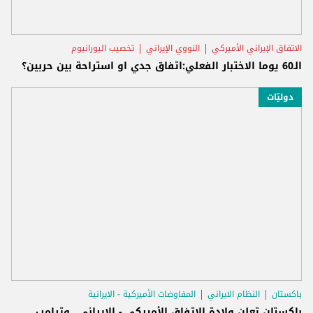
الاتفاق الإيراني الأميركي
النووي الإيراني
تخصيب اليورانيوم
الـ60 يوما الاختبار الفعلي:اتفاق جدي او استراحة بين حربين؟
دوليّات
باكستان
النظام الايراني
المفاوضات الأميركية - الايرانية
باكستان تعلن ولادة الاتفاق الأميركي - الإيراني.. وترامب