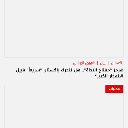
باكستان
ايران
النووي الإيراني
هرمز "مفتاح النجاة".. هل تتحرك باكستان "سريعاً" قبيل
الانفجار الكبير؟
محليات