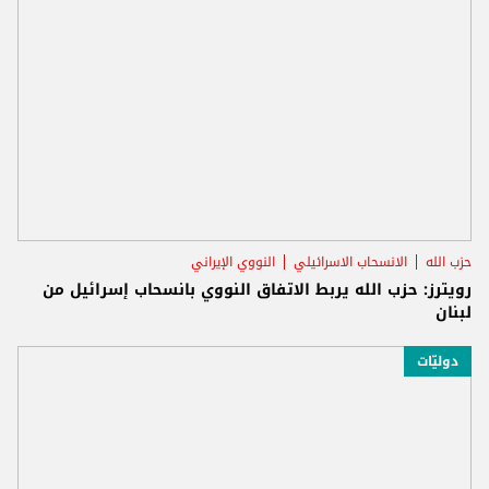
حزب الله
الانسحاب الاسرائيلي
النووي الإيراني
رويترز: حزب الله يربط الاتفاق النووي بانسحاب إسرائيل من
لبنان
دوليّات