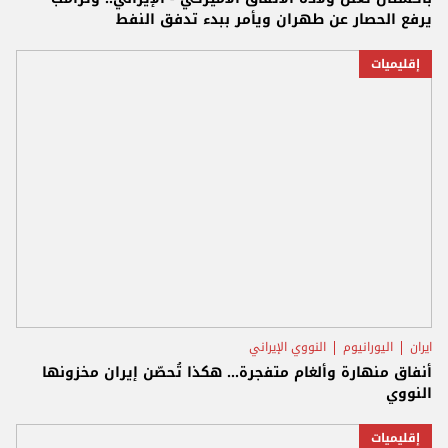
يرفع الحصار عن طهران ويأمر ببدء تدفق النفط
إقليميات
ايران
اليورانيوم
النووي الإيراني
أنفاق منهارة وألغام متفجرة... هكذا تُحصّن إيران مخزونها
النووي
إقليميات