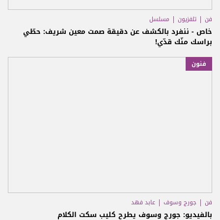
فن
تلفزيون
مسلسل
خاص - ننفرد بالكشف عن دقيقة صمت معين شريف: حطّي
براسك منّك قدّي!
فنون
فن
جورج وسوف
عابد فهد
بالفيديو: جورج وسوف يطرح كليب سكت الكلام