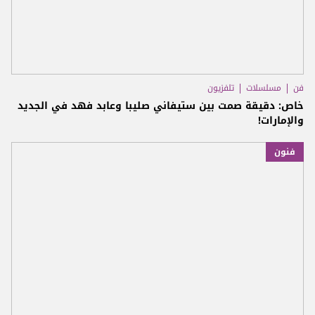
فن
مسلسلات
تلفزيون
خاص: دقيقة صمت بين ستيفاني صليبا وعابد فهد في الجديد
والإمارات!
فنون