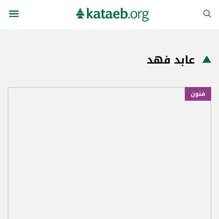
عابد فهد
فنون