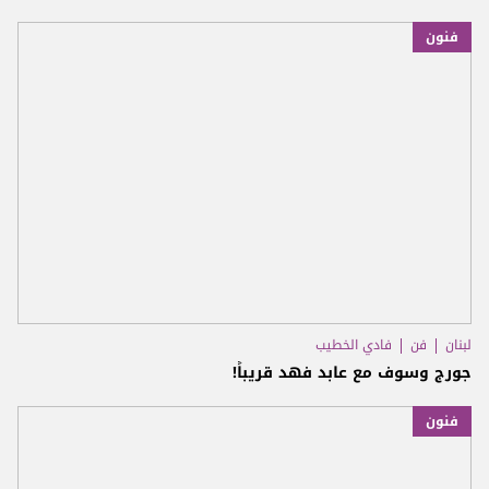
فنون
لبنان
فن
فادي الخطيب
جورج وسوف مع عابد فهد قريباً!
فنون