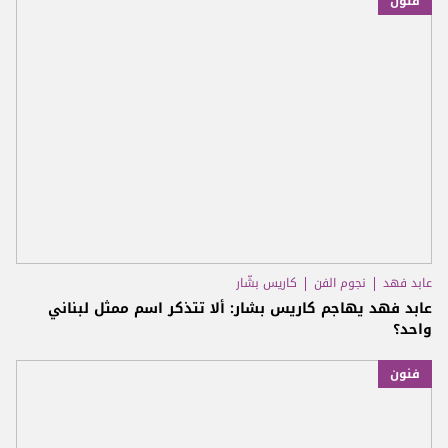
فنون
عابد فهد
نجوم الفن
كاريس بشّار
عابد فهد يهاجم كاريس بشار: ألا تتذكر اسم ممثل لبناني
واحد؟
فنون