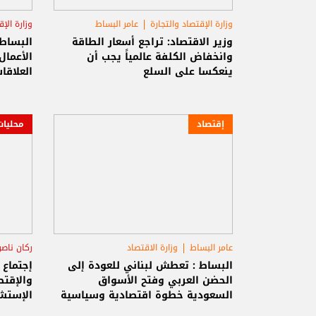
وزارة الإقتصاد والتجارة
عامر البساط
وزارة الإ
السلع الاستهلاكية
وزير الاقتصاد: تراجع أسعار الطاقة
البساط
وانخفاض الكلفة عالمياً يجب أن
ينعكسا على السلع
العلاقا
إقتصاد
محليات
عامر البساط
وزارة الاقتصاد
ركان ناصر
البساط : تعطش لبناني للعودة إلى
إجتماع
الحضن العربي وفتح الأسواق
والإقتص
السعودية خطوة اقتصادية وسياسية
الإستش
مهمة