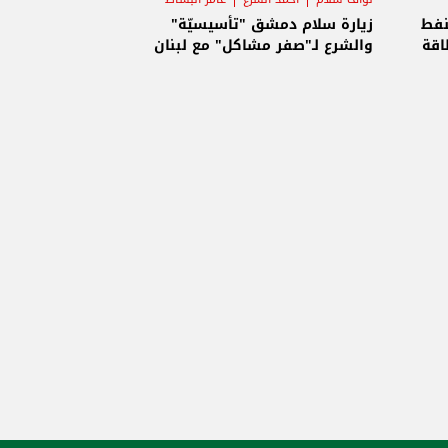
نفط
زيارة سلام دمشق "تأسيسيّة"
اقة
والشرع لـ"صفر مشاكل" مع لبنان