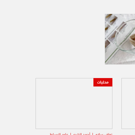
محليات
نواف سلام
أحمد الشرع
عامر البساط