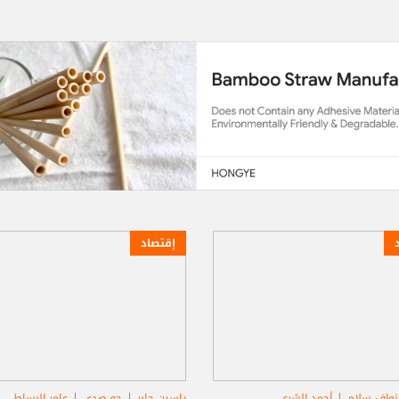
إقتصاد
نواف سلام
أحمد الشرع
ياسين جابر
جو صدي
عامر البساط