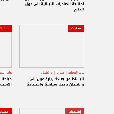
لمتابعة الصادرات اللبنانية إلى دول
الخليج
محليات
محليات
عامر البساط
سوريا
واشنطن
عامر البس
البساط من بعبدا: زيارة عون إلى
مباحثات
واشنطن ناجحة سياسيًا واقتصاديًا
الاستثم
إقليميات
محليات