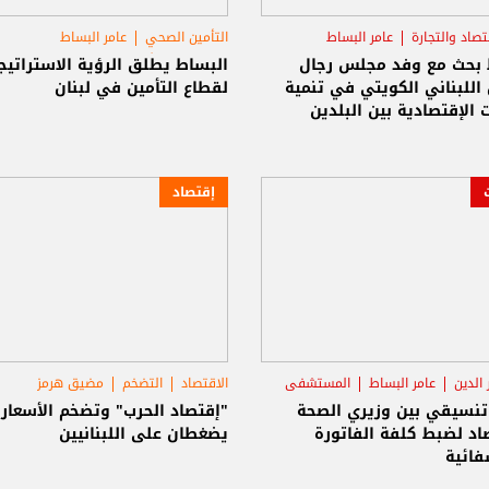
قتصاد والتجارة
عامر البساط
التأمين الصحي
عامر البساط
انفجار مرفأ بيروت
 بحث مع وفد مجلس رجال
البساط يطلق الرؤية الاستراتيج
الأعمال اللبناني الكويتي في تنمية
لقطاع التأمين في لبنان
ت الإقتصادية بين البلدين
إقتصاد
 الدين
عامر البساط
المستشفى
الاقتصاد
التضخم
مضيق هرمز
 تنسيقي بين وزيري الصحة
"إقتصاد الحرب" وتضخم الأسعار
اد لضبط كلفة الفاتورة
يضغطان على اللبنانيين
فائية