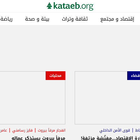
إقتصاد و مجتمع
ثقافة وتراث
بيئة و صحة
رياضة
قضاء
محليات
اط
قوى الأمن الداخلي
انفجار مرفأ بيروت
فايز رسامني
عامر
الاقتصاد
ة الإقتصاد...مفتّشة مزيّفة!
مرفأ بيروت يستذكر عماله