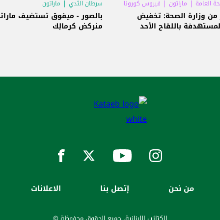
حة العامة
ماراتون
فيروس كورونا
سرطان الثدي
ماراتون
 من وزارة الصحة: تخفيض
بالصور - ميفوق تستضيف مارات
لمستهدفة باللقاح الأحد
منركض كرمالِك
من نحن
إتصل بنا
الاعلانات
الكتائب اللبنانية. جميع الحقوق محفوظة ©