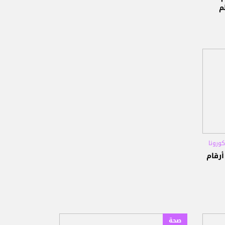
م
ورونا
 الأسبوع الأول من 2022: أرقام
صحة