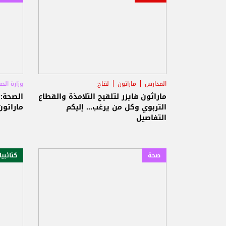
المدارس
ماراتون
لقاح
وزارة الص
ماراثون فايزر لتلقيح التلامذة والقطاع
التربوي وكل من يرغب... إليكم
ماراتون
التفاصيل
صحة
كتائبي