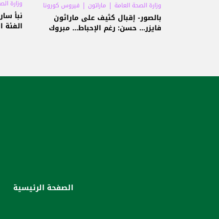
وزارة الص
وزارة الصحة العامة
ماراتون
فيروس كورونا
نبأ سار
بالصور- إقبال كثيف على ماراثون
الفئة ا
فايزر... حسن: رغم الإحباط... مبروك
الصفحة الرئيسية