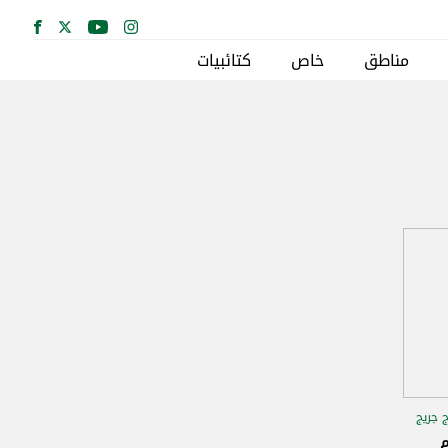
مناطق
خاص
كتائبيات
 جريج
م