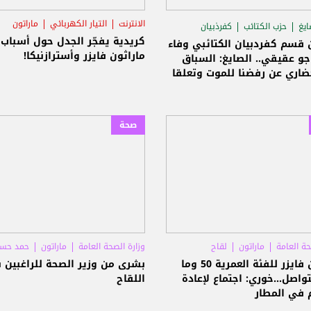
الانترنت
التيار الكهربائي
ماراتون
ايغ
حزب الكتائب
كفرذبيان
كريدية يفجّر الجدل حول أسباب 
 قسم كفردبيان الكتائبي وفاء
ماراثون فايزر وأسترازنيكا!
و عقيقي.. الصايغ: السباق
ضاري عن رفضنا للموت وتعلقا
 وثقافة الفرح
صحة
حة العامة
ماراتون
لقاح
وزارة الصحة العامة
ماراتون
حمد حس
ماراتون فايزر للفئة العمرية 50 وما
بشرى من وزير الصحة للراغبين 
اصل...خوري: اجتماع لإعادة
اللقاح
 في المطار