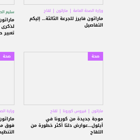
وزارة الصحة العامة
ماراتون
لقاح
سليم الص
ماراتون فايرز للجرعة الثالثة... إليكم
ماراتون
التفاصيل
لذكرى ج
تعبير ح
بالحياة
صحة
صحة
ماراتون
فيروس كورونا
لقاح
وزارة الص
موجة جديدة من كورونا في
أيلول...عوارض دلتا أكثر خطورة من
فوق متو
اللقاح
التنظيم