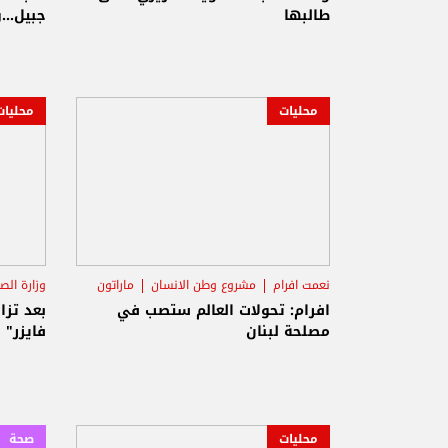
طالبها
جبيل...وفاة 
محليات
محليات
نعمت افرام
مشروع وطن الانسان
ماراتون
وزارة الص
افرام: تحولات العالم ستصب في
مصلحة لبنان
فايزر" 
محليات
صحة