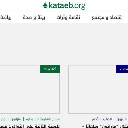
إقتصاد و مجتمع
ثقافة وتراث
بيئة و صحة
رياضة
قضاء
كتائبيات
البترون
الصليب الأحمر
قسم الشاوية القنيطرة
ماراتون
جورج
لال "ماراتون" سلعاتا –
للسنة الثانية على التوالي: قس