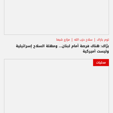
توم باراك
سلاح حزب الله
مزارع شبعا
برَّاك: هناك فرصة أمام لبنان... ومهلة السلاح إسرائيلية
وليست أميركية
محليات