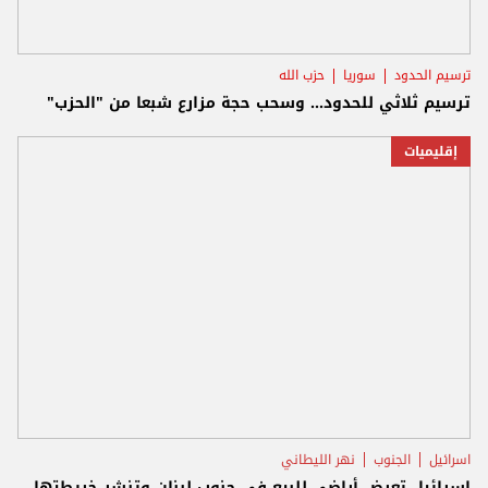
ترسيم الحدود
سوريا
حزب الله
ترسيم ثلاثي للحدود... وسحب حجة مزارع شبعا من "الحزب"
إقليميات
اسرائيل
الجنوب
نهر الليطاني
إسرائيل تعرض أراضي للبيع في جنوب لبنان وتنشر خريطتها