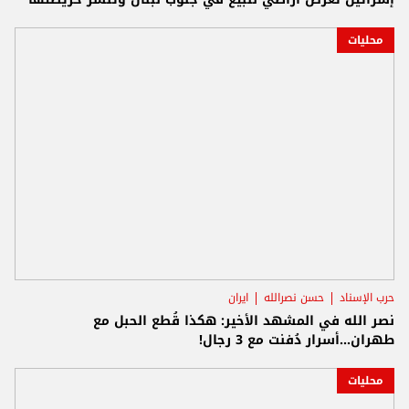
محليات
حرب الإسناد
حسن نصرالله
ايران
نصر الله في المشهد الأخير: هكذا قُطع الحبل مع
طهران...أسرار دُفنت مع 3 رجال!
محليات