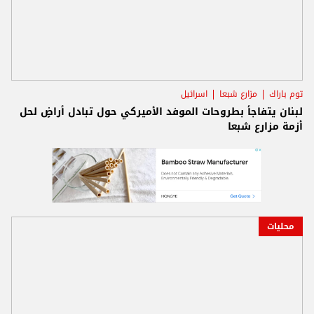
توم باراك
مزارع شبعا
اسرائيل
لبنان يتفاجأ بطروحات الموفد الأميركي حول تبادل أراضٍ لحل
أزمة مزارع شبعا
محليات