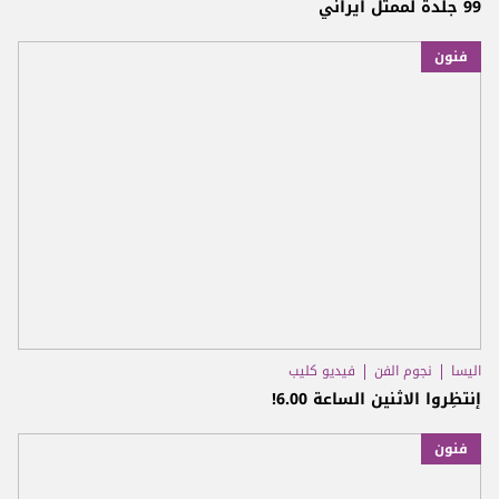
99 جلدة لممثل ايراني
فنون
اليسا
نجوم الفن
فيديو كليب
إنتظِروا الاثنين الساعة 6.00!
فنون