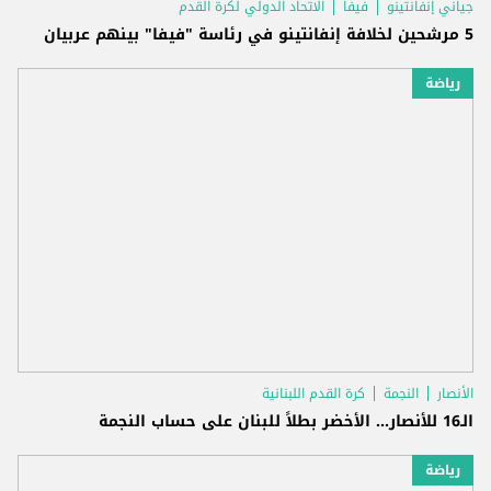
جياني إنفانتينو
فيفا
الاتحاد الدولي لكرة القدم
5 مرشحين لخلافة إنفانتينو في رئاسة "فيفا" بينهم عربيان
رياضة
الأنصار
النجمة
كرة القدم اللبنانية
الـ16 للأنصار... الأخضر بطلاً للبنان على حساب النجمة
رياضة