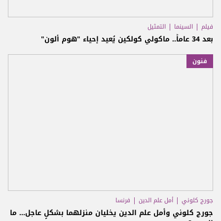
فيلم
السينما
التمثيل
بعد 34 عاماً.. ماكولي كولكين يُعيد إحياء "هوم ألون"
فنون
جورج كلوني
أمل علم الدين
فرنسا
جورج كلوني وأمل علم الدين يخليان منزلهما بشكلٍ عاجل… ما