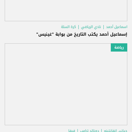
اسماعيل أحمد
نادي الرياضي
كرة السلة
إسماعيل أحمد يكتب التاريخ من بوابة "غينيس"
رياضة
جياني إنفانتينو
دونالد ترامب
فيفا