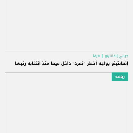
جياني إنفانتينو
فيفا
إنفانتينو يواجه أخطر "تمرد" داخل فيفا منذ انتخابه رئيسًا
رياضة