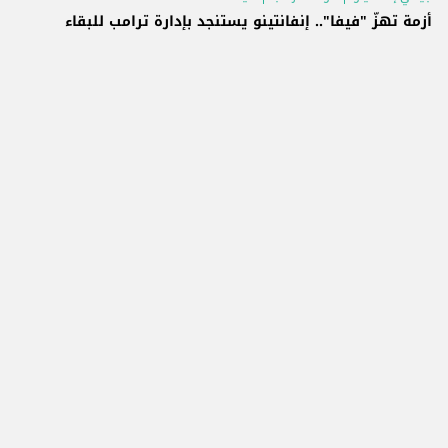
أزمة تهزّ "فيفا".. إنفانتينو يستنجد بإدارة ترامب للبقاء