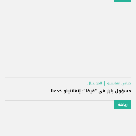
جياني إنفانتينو
المونديال
مسؤول بارز في "فيفا": إنفانتينو خدعنا
رياضة