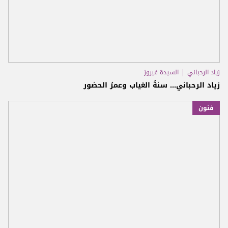
زياد الرحباني
السيدة فيروز
زياد الرحباني... سنةُ الغياب وعمرُ الحضور
فنون