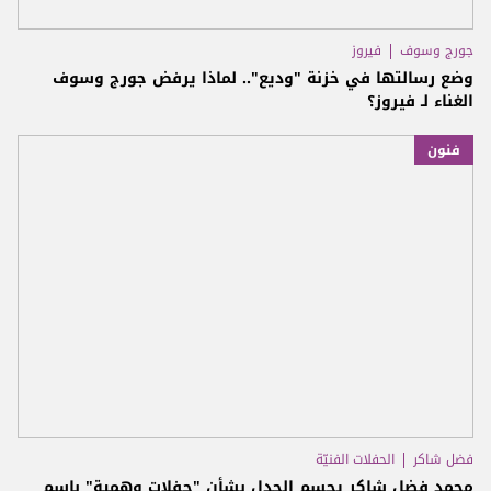
جورج وسوف
فيروز
وضع رسالتها في خزنة "وديع".. لماذا يرفض جورج وسوف
الغناء لـ فيروز؟
فنون
فضل شاكر
الحفلات الفنيّة
محمد فضل شاكر يحسم الجدل بشأن "حفلات وهمية" باسم