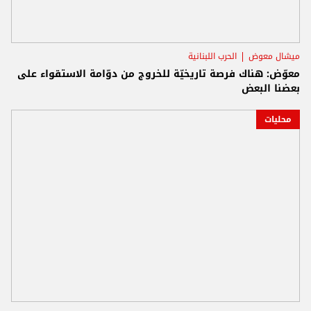
ميشال معوض
الحرب اللبنانية
معوّض: هناك فرصة تاريخيّة للخروج من دوّامة الاستقواء على
بعضنا البعض
محليات