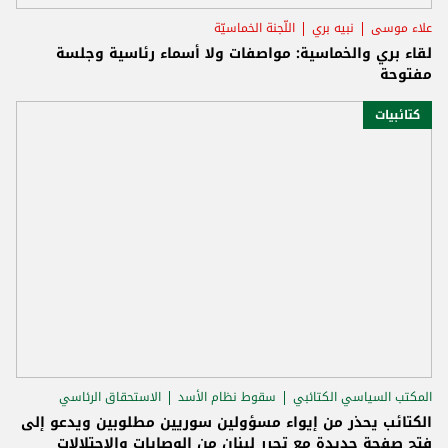
علاء موسى
نبيه بري
اللّجنة الخماسيّة
لقاء بري والخماسية: مواصفات ولا أسماء رئاسية وجلسة
مفتوحة
كتائبيات
المكتب السياسي الكتائبي
سقوط نظام الأسد
الاستحقاق الرئاسي
الكتائب يحذر من إيواء مسؤولين سوريين مطلوبين ويدعو إلى
فتح صفحة جديدة مع تحرر لبنان من الوصايات والاحتلالات