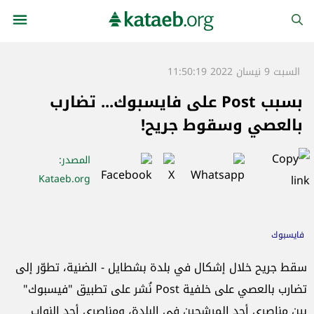
السبت 9 نيسان 2022 11:50:19
بسبب Post على فايسبوك... تضارب
بالعصي وسقوط جريح!
المصدر
:
Kataeb.org
فايسبوك
سقط جريح خلال إشكال في بلدة بشطايل - الضنية، تطوّر إلى
تضارب بالعصي على خلفية Post نُشر على تطبيق "فيسبوك"
بين مناصري أحد المرشحين في البلدة، ومناصري أحد النواب