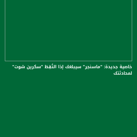
خاصية جديدة: "ماسنجر" سيبلغك إذا التُقِطَ "سكرين شوت"
لمحادثتك