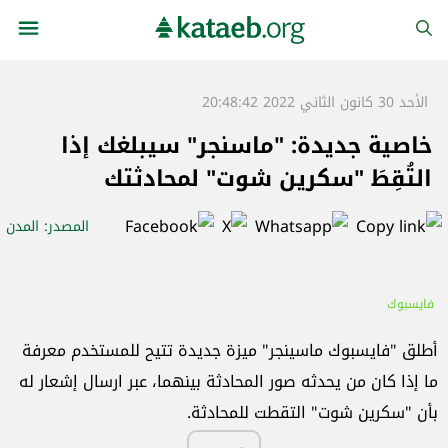
الأحد 30 كانون الثاني 2022 20:48:42
خاصية جديدة: "ماسنجر" سيبلغك إذا
التُقِطَ "سكرين شوت" لمحادثتك
المصدر
: المدن
فايسبوك
أطلق "فايسبوك ماسينجر" ميزة جديدة تتيح للمستخدم معرفة
ما إذا كان من يحدثه صور المحادثة بينهما، عبر ارسال إشعار له
بأن "سكرين شوت" التقطت للمحادثة.