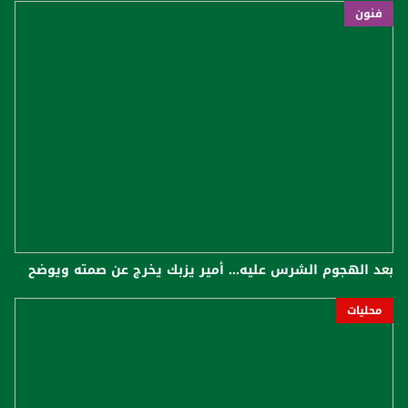
فنون
بعد الهجوم الشرس عليه... أمير يزبك يخرج عن صمته ويوضح
محليات