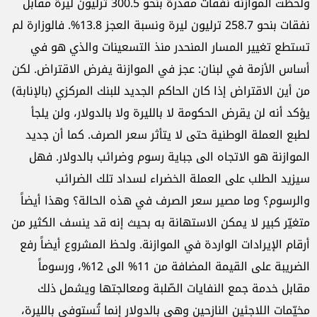
ولحظت الموازنة نفقات مقدّرة بنحو 300.5 ترليون ليرة مقابل
نفقات بنحو 258.7 ترليون ليرة ونسبة العجز 13.8%. فالوزارة لم
تستطع تغيير المسار المنحدر منذ التسعينات والذي هو في
أساس الأزمة في لبنان: عجز في الموازنة يفرض الاقتراض. لكن
من أين الاقتراض إذا كان الحاكم الجديد للبنك المركزي (بالإنابة)
يؤكد أنه لن يقرض الحكومة لا بالليرة ولا بالدولار، ولن يلجأ
لطبع العملة الوطنية حتى لا يتأثر سعر الصرف. كما أن جديد
الموازنة هو الاتجاه الى جباية رسوم وضرائب بالدولار. فهل
سيزيد الطلب على العملة الخضراء لسداد تلك الضرائب
والرسوم؟ وما مصير سعر الصرف في هذه الحالة؟ وهذا أيضاً
متغيّر كبير لا يمكن الاستهانة به بحيث إنه قد ينسف الكثير من
أرقام الإيرادات الواردة في الموازنة. ولحظ المشروع أيضاً رفع
الضريبة على القيمة المضافة من 11% الى 12%، ورسوماً
مقابل خدمة جمع النفايات الصّلبة ومعالجتها ويشمل ذلك
مخيّمات اللاجئين النازحين وهي بالدولار إنما تُستوفى بالليرة،