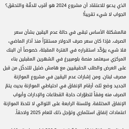
الذي يدعو للاعتقاد أن مشروع 2024 هو أقرب للدقّة والتحقق؟
الجواب لا شيء تقريباً!
فالمشكلة الأساس تبقى في حالة عدم اليقين بشأن سعر
الصرف. فإذا كان سعر صرف الدولار مستقرّاً منذ آذار الماضي،
فلا شيء يؤكّد استقراره في الفترة المقبلة، خصوصاً أن البنك
المركزي سيعتمد منصة بلومبيرغ في الشهرين المقبلين بناء
على العرض والطلب الحقيقيين مع هامش ضئيل للتدخّل من قبل
مصرف لبنان. ومن إشارات عدم اليقين في مشروع الموازنة
الجديد وضع ثلث أرقام الإنفاق في احتياطي الموازنة بحيث يتمّ
الصرف منه وفقاً لتطوّرات حاجة القطاعات والإدارات وأبواب
الإنفاق المختلفة. وللسنة الرابعة على التوالي لا تلحظ الموازنة
اعتمادات إنفاق استثماري وتؤجل ذلك للعام 2025 ولاحقاً.