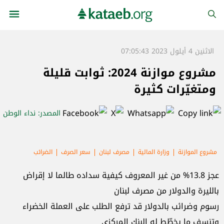
الاثنين 4 أيلول 2023 07:05:43
مشروع موازنة 2024: ثوابت قليلة
ومتغيّرات كثيرة
المصدر
: نداء الوطن
مشروع الموازنة
وزارة المالية
مصرف لبنان
سعر الصرف
الضرائب
الرسوم
عجز 13.8% من غير المعروف كيفية سداده طالما لا إقراض
بالليرة والدولار من مصرف لبنان
رسوم وضرائب بالدولار قد ترفع الطلب على العملة الخضراء
وتنسف ما يخطّط له البنك المركزي