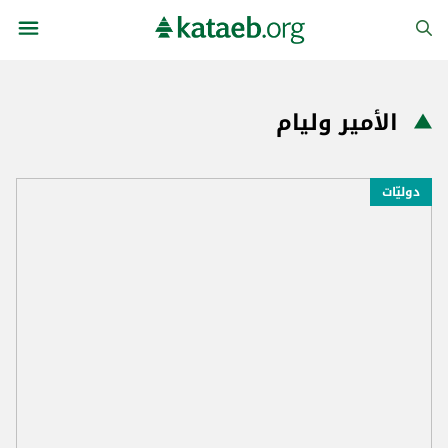
الأمير وليام
دوليّات