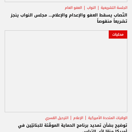
الجلسة التشريعية
النواب
العفو العام
النّصاب يسقط العفو والإعدام والإعلام... مجلس النواب ينجز
تشريعاً منقوصاً
محليات
الولايات المتحدة الأميركية
الإعلام
الترحيل القسري
توضيح بشأن تمديد برنامج الحماية الموقّتة للبنانيّين في
أميركا منعًا لأي التباس