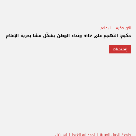
الآن حكيم
الإعلام
حكيم: التهجم على mtv ونداء الوطن يشكّل مسًّا بحرية الإعلام
إقليميات
جامعة الدول العربية
احمد ابو الغيط
اسرائيل