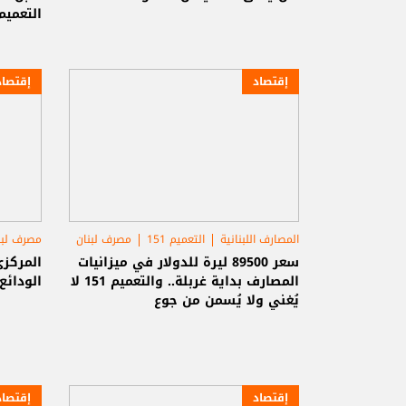
التعميم 66
إقتصاد
إقتصاد
المصارف اللبنانية
التعميم 151
مصرف لبنان
مصرف لبن
سعر 89500 ليرة للدولار في ميزانيات
المركزي
المصارف بداية غربلة.. والتعميم 151 لا
الودائع: ماذ
يُغني ولا يُسمن من جوع
إقتصاد
إقتصاد