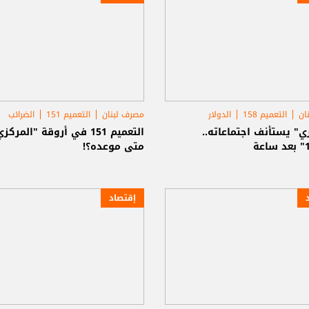
ان
التعميم 158
الدولار
مصرف لبنان
التعميم 151
الضرائب
ي" يستأنف اجتماعاته..
التعميم 151 في أروقة "المركز
متى موعده؟!
إقتصاد