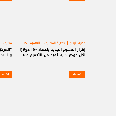
مصرف لبنان
جمعية المصارف
التعميم 151
مصرف لبن
إقرار التعميم الجديد بإعطاء ١٥٠ دولارًا
"المركز
لكل مودع لا يستفيد من التعميم ١٥٨
والـ"151" بعد ساعة
إقتصاد
إقتصاد