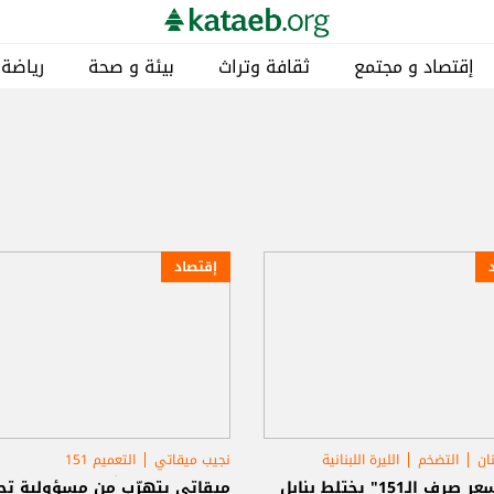
إقتصاد و مجتمع
ثقافة وتراث
بيئة و صحة
رياضة
إقتصاد
ان
التضخم
الليرة اللبنانية
نجيب ميقاتي
التعميم 151
حكومة تصريف الأعمال
حابل "سعر صرف الـ151" يختلط بنابل
ميقاتي يتهرّب من مسؤولية تح