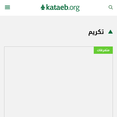
تكريم
متفرقات