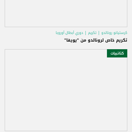
كرستيانو رونالدو
تكريم
دوري أبطال أوروبا
تكريم خاص لرونالدو من "يويفا"
كتائبيات