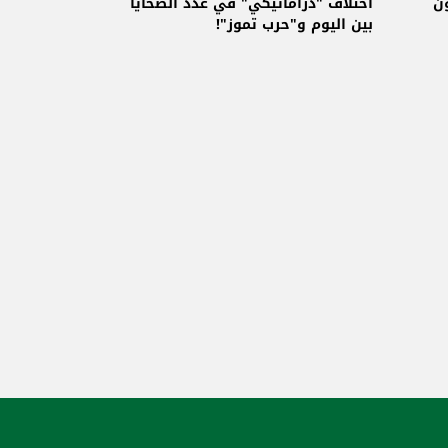
ن
اختلاف "دراماتيكي" في عدد الضحايا
بين اليوم و"حرب تموز"!