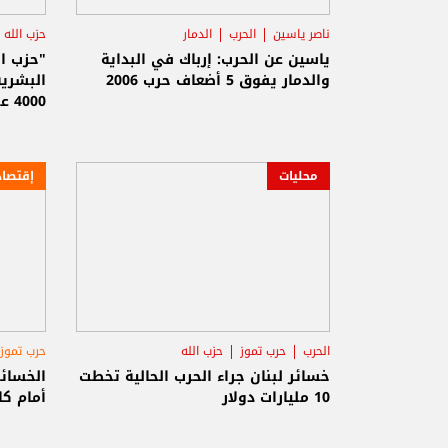
ناصر ياسين
الحرب
الدمار
حزب الله
ياسين عن الحرب: إرباك في البداية
"حزب ال
والدمار يفوق 5 أضعاف حرب 2006
البشرية
4000 عنصر سقطوا
محليات
إقتصاد
الحرب
حرب تموز
حزب الله
حرب تموز
خسائر لبنان جراء الحرب الحالية تخطت
10 مليارات دولار
أمام كا