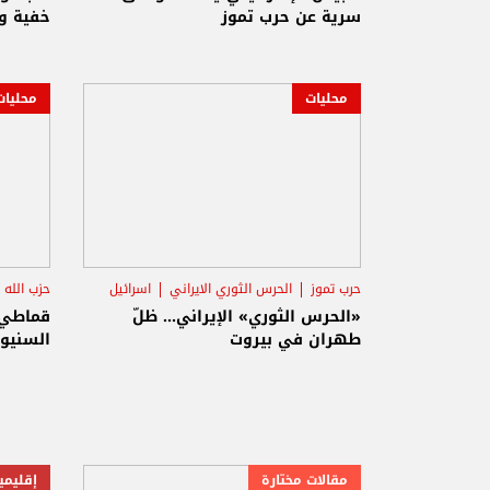
سرية عن حرب تموز
خفية ور
محليات
محليات
حرب تموز
الحرس الثوري الايراني
اسرائيل
حزب الله
«الحرس الثوري» الإيراني... ظلّ
قماطي 
طهران في بيروت
السنيور
مقالات مختارة
إقليمي