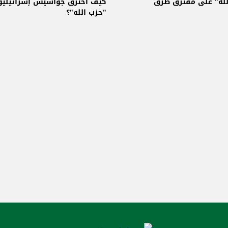
لله" على مفترق طرق
كيف اخترق جواسيس إسرائيليو
"حزب الله"؟