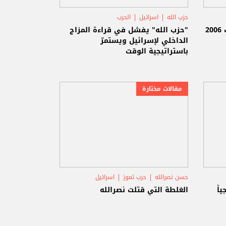
حزب الله
اسرائيل
الحرب
سيناريو "حزب الله" لما بعد حرب 2006
"حزب الله" يفشل في قراءة المزاج
الداخلي لإسرائيل ويستمرّ
باستراتيجية الوقت
مقالات مختارة
حسن نصرالله
حرب تموز
اسرائيل
اً
الغلطة التي قتلت نصرالله