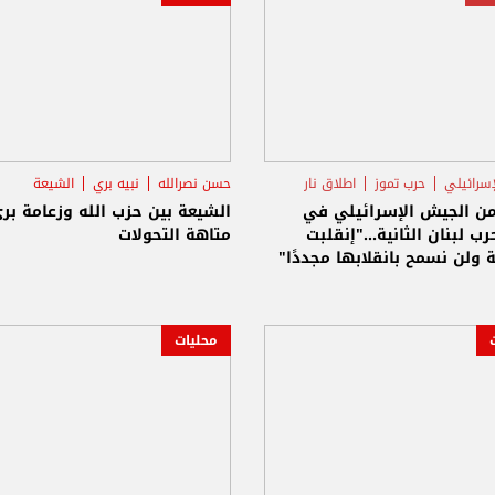
إسرائيلي
حرب تموز
اطلاق نار
حسن نصرالله
نبيه بري
الشيعة
من الجيش الإسرائيلي في
الشيعة بين حزب الله وزعامة بري
ب لبنان الثانية..."إنقلبت
متاهة التحولات
ة ولن نسمح بانقلابها مجددًا"
محليات