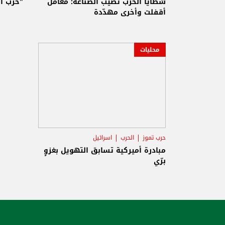
شظايا الحرب تصيب الصناعة: معامل
"حزب ا
أقفلت وأخرى مهدّدة
محليات
حرب تموز
الحرب
اسرائيل
مبادرة أميركية تسابق التهويل بغزوٍ
برّي