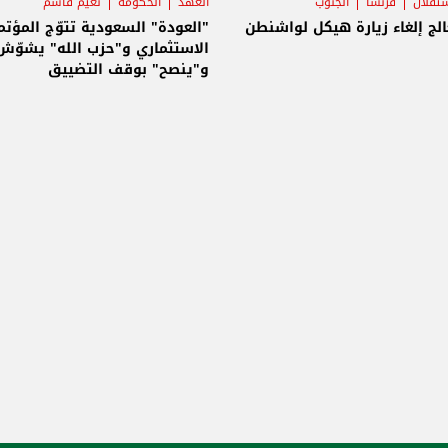
ستقلال
فرنسا
الجنوب
العهد
الحكومة
نعيم قاسم
لج إلغاء زيارة هيكل لواشنطن
"العودة" السعودية تتوّج المؤتم
الاستثماري و"حزب الله" يشوّش
و"ينصح" بوقف التضييق