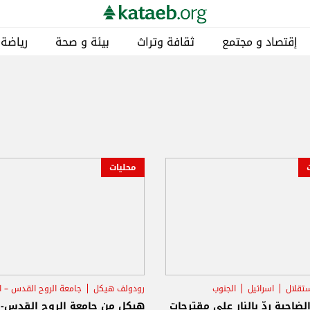
إقتصاد و مجتمع
ثقافة وتراث
بيئة و صحة
رياضة
محليات
ستقلال
اسرائيل
الجنوب
رودولف هيكل
جامعة الروح القدس – 
الجيش اللبناني
الضاحية ردّ بالنار على مقترحات
هيكل من جامعة الروح القدس-