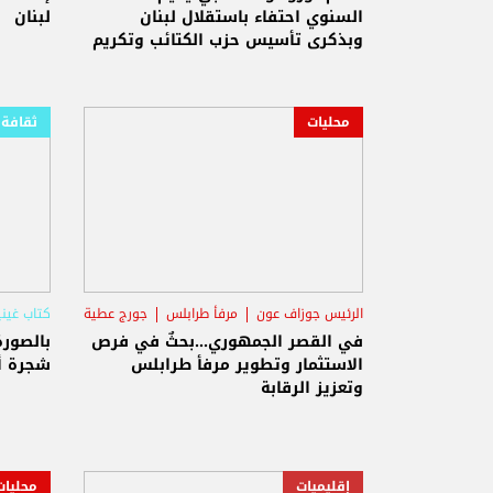
السنوي احتفاء باستقلال لبنان
لبنان
وبذكرى تأسيس حزب الكتائب وتكريم
الرفاق
محليات
ثقافة 
الرئيس جوزاف عون
مرفأ طرابلس
جورج عطية
كتاب غين
في القصر الجمهوري...بحثٌ في فرص
بالصورة
الاستثمار وتطوير مرفأ طرابلس
شجرة أر
وتعزيز الرقابة
إقليميات
محليات