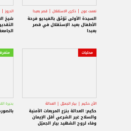
نعمت عون
ذكرى الاستقلال
قصر بعبدا
الدروز
ذكرى 
السيدة الأولى توّثق بالفيديو فرحة
شيخ ال
الأطفال بعيد الإستقلال في قصر
التقدير
بعبدا
الجامع
محليات
متفرق
الآن حكيم
بيار الجميّل
العدالة
بحيرة الق
حكيم: العدالة بنزع المربعات الأمنية
بالصورة
والسلاح غير الشرعي أقل الإيمان
وفاء لروح الشهيد بيار الجميّل