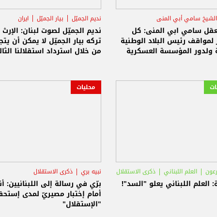
الشيخ سامي أبي المنى
نديم الجميّل
بيار الجميّل
ايران
الاستقلال
عقل سامي ابي المنى: كل
نديم الجميّل لصوت لبنان: الإرث 
 لمواقف رئيس البلاد الوطنية
تركه بيار الجميّل لا يمكن أن يتجس
ة ولدور المؤسسة العسكرية
من خلال استرداد استقلالنا الثا
إيران
ات
محليات
رعون
العلم اللبناني
ذكرى الاستقلال
نبيه بري
ذكرى الاستقلال
: العلم اللبناني يعلو "السد"!
برّي في رسالة إلى اللبنانيين: أن
أمام إختبار مصيريّ لمدى إستحق
"الإستقلال"