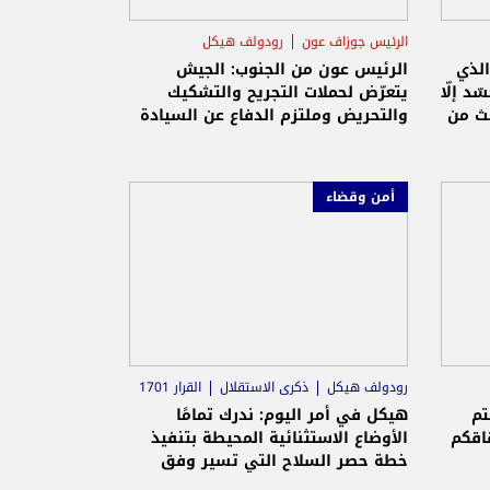
الرئيس جوزاف عون
رودولف هيكل
الجيش اللبناني
الذي
الرئيس عون من الجنوب: الجيش
ّد إلّا
يتعرّض لحملات التجريح والتشكيك
لث من
والتحريض وملتزم الدفاع عن السيادة
والاستقلال
أمن وقضاء
رودولف هيكل
ذكرى الاستقلال
القرار 1701
تم
هيكل في أمر اليوم: ندرك تمامًا
اقكم
الأوضاع الاستثنائية المحيطة بتنفيذ
خطة حصر السلاح التي تسير وفق
البرنامج المحدد لها